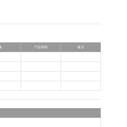
格
产品等级
备注