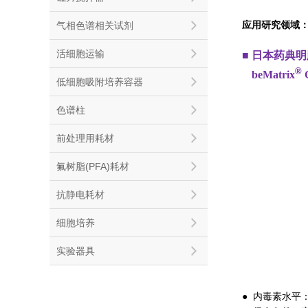
应用研究领域
气相色谱相关试剂
活细胞运输
■ 日本药典
®
■
beMatrix
G
低细胞吸附培养容器
色谱柱
前处理用耗材
氟树脂(PFA)耗材
抗静电耗材
细胞培养
实验器具
● 内毒素水平：1