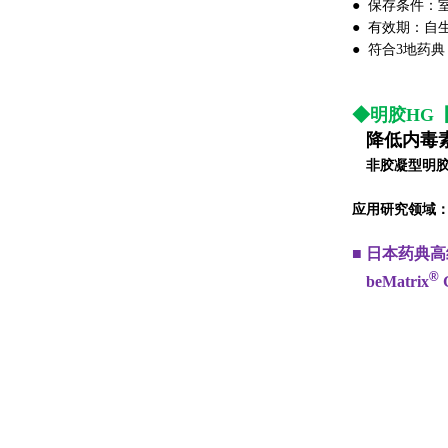
● 保存条件：
● 有效期：自
● 符合3地药典（USP
◆明胶HG
◆
降低内毒
◆
非胶凝型明
应用研究领域
■ 日本药典
®
■
beMatrix
G