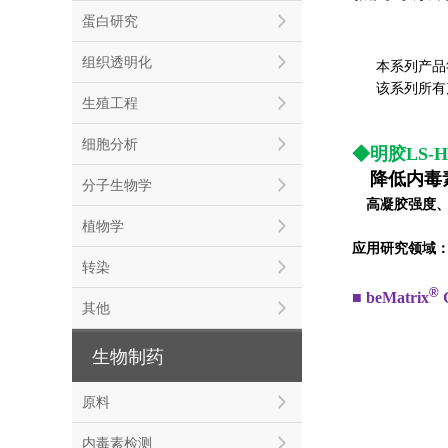
蛋白研究
组织透明化
本系列产品符
该系列所有
生殖工程
细胞分析
◆明胶LS-
◆
降低内毒
分子生物学
◆
高凝胶强度
植物学
应用研究领域
转染
®
■ beMatrix
G
其他
生物制药
原料
内毒素检测