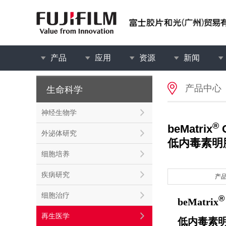
产品
应用
资源
新闻
产品中心
生命科学
神经生物学
®
beMatrix
G
外泌体研究
低内毒素明
细胞培养
疾病研究
产
细胞治疗
®
beMatrix
再生医学
低内毒素