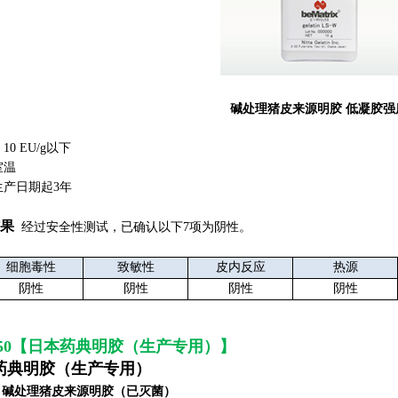
碱处理猪皮来源明胶 低凝胶强
0 EU/g以下
室温
生产日期起3年
果
经过安全性测试，已确认以下7项为阴性。
细胞毒性
致敏性
皮内反应
热源
阴性
阴性
阴性
阴性
250【日本药典明胶（生产专用）】
药典明胶（生产专用）
，碱处理猪皮来源明胶（已灭菌）