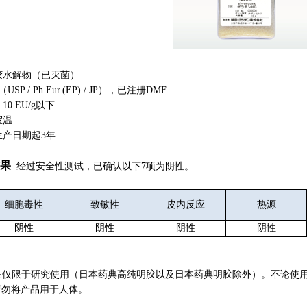
胶水解物（已灭菌）
P / Ph.Eur.(EP) / JP），已注册DMF
0 EU/g以下
室温
生产日期起3年
果
经过安全性测试，已确认以下7项为阴性。
细胞毒性
致敏性
皮内反应
热源
阴性
阴性
阴性
阴性
rix产品仅限于研究使用（日本药典高纯明胶以及日本药典明胶除外）。不
请勿将产品用于人体。