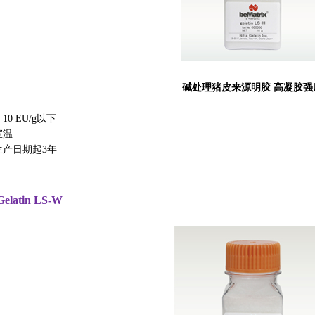
碱处理猪皮来源明胶 高凝胶强
0 EU/g以下
室温
生产日期起3年
elatin LS-W