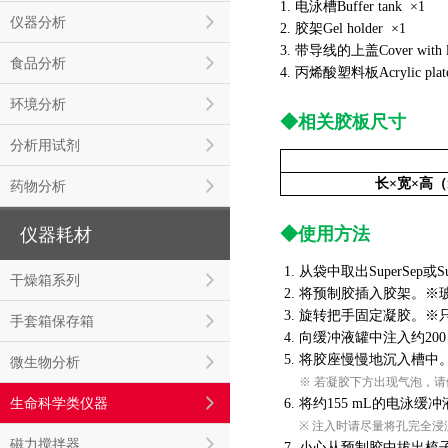
1. 电泳槽Buffer tank ×1
仪器分析
2. 胶架Gel holder ×1
3. 带导线的上盖Cover with le
食品分析
4. 丙烯酸塑料板Acrylic plat
环境分析
◆相关胶板尺寸
分析用试剂
长×宽×高
药物分析
◆使用方法
仪器耗材
1. 从袋中取出SuperSep或S
干燥箱系列
2. 将预制胶插入胶架。
3. 旋转把手固定凝胶。
手套箱保存箱
4. 向缓冲液罐中注入约2
5. 将胶座慢慢地沉入槽中
微生物分析
5.
※ 若凝胶下方出现气泡，
生命科学类仪器
6. 将约155 mL的电泳
5.
※
注入时请尽量将孔完全浸
磁力搅拌器
7. 小心从预制胶中拔出梳