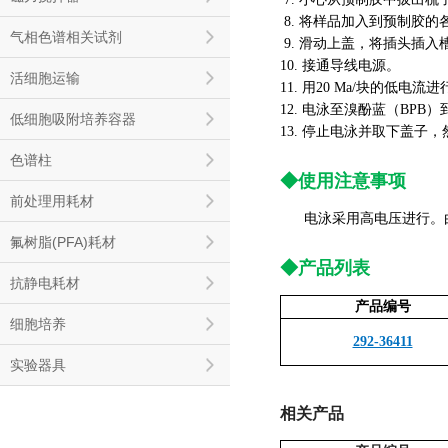
8. 将样品加入到预制胶的
气相色谱相关试剂
9. 滑动上盖，将插头插入
10. 接通导线电源。
活细胞运输
11. 用20 Ma/块的低电流
12. 电泳至溴酚蓝（BPB
低细胞吸附培养容器
13. 停止电泳并取下盖子
色谱柱
◆使用注意事项
前处理用耗材
电泳采用高电压进行。
氟树脂(PFA)耗材
◆产品列表
抗静电耗材
产品编号
细胞培养
292-36411
实验器具
相关产品