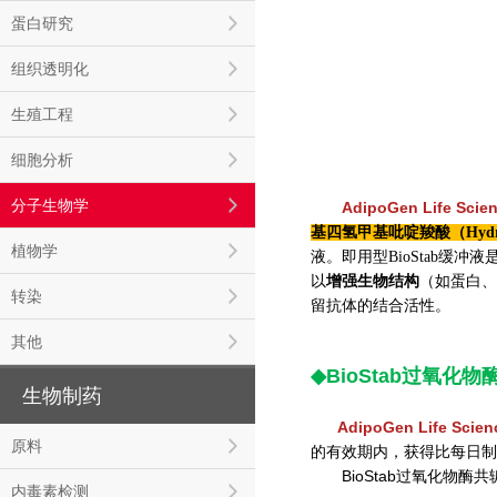
蛋白研究
组织透明化
生殖工程
细胞分析
分子生物学
AdipoGen Life Scie
基四氢甲基吡啶羧酸（Hydrox
植物学
液。即用型BioStab缓冲
增强生物结构
以
（如蛋白、
转染
留抗体的结合活性。
其他
◆BioStab
过氧化物
生物制药
AdipoGen Life Scien
原料
的有效期内，获得比每日制备
BioStab过氧化物
内毒素检测