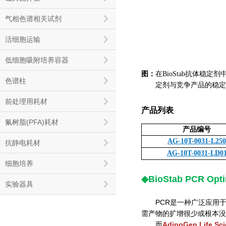
气相色谱相关试剂
活细胞运输
低细胞吸附培养容器
图：
在BioStab抗体稳
色谱柱
图：
定剂与
竞争产品的稳定能
前处理用耗材
产品列表
氟树脂(PFA)耗材
产品编号
AG-10T-0031-L250
抗静电耗材
AG-10T-0031-LD0
细胞培养
◆BioStab PCR Opti
实验器具
PCR是一种广泛应用
需产物的扩增很少或根本没
而
AdipoGen Life Sc