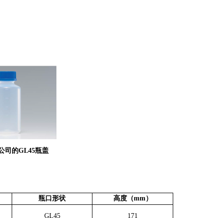
公司的GL45瓶盖
瓶口形状
高度（mm）
GL45
171