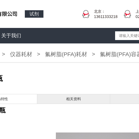
北京：
试剂
13611333218
0
关于我们
>
仪器耗材
>
氟树脂(PFA)耗材
>
氟树脂(PFA)容
瓶
品特性
相关资料
瓶