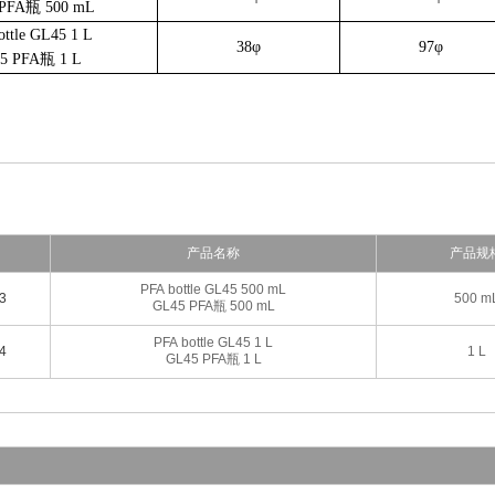
 PFA瓶 500 mL
ottle GL45 1 L
38φ
97φ
5 PFA瓶 1 L
产品名称
产品规
PFA bottle GL45 500 mL
3
500 m
GL45 PFA瓶 500 mL
PFA bottle GL45 1 L
4
1 L
GL45 PFA瓶 1 L