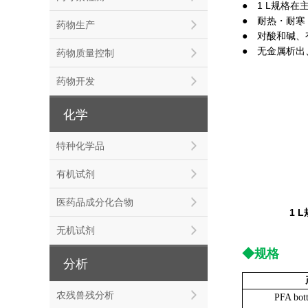
● 1 L规格
● 耐热・耐寒（
药物生产
● 对酸和碱、
● 无金属析出
药物质量控制
药物开发
化学
特种化学品
有机试剂
医药品成分化合物
1 
无机试剂
◆规格
分析
农残兽残分析
PFA bot