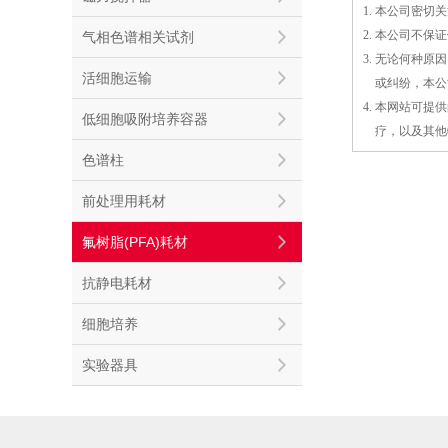
1. 本公司密
2. 本公司不
气相色谱相关试剂
3. 无论何种
活细胞运输
3.
或
纠纷，本公
4. 本网站可
低细胞吸附培养容器
4.
疗，以及
其
他
色谱柱
前处理用耗材
氟树脂(PFA)耗材
抗静电耗材
细胞培养
实验器具