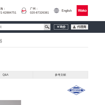
上海：
广州：
English
21-62884751
020-87326381
￥询价
代理商
器
Q&A
参考文献