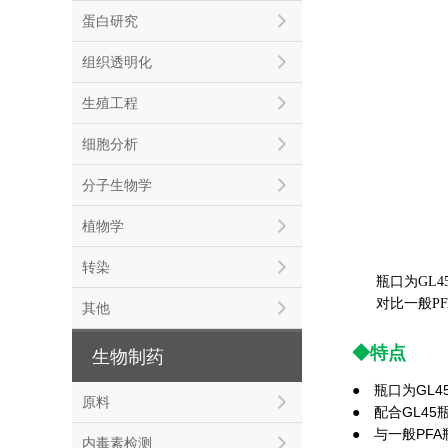
蛋白研究
组织透明化
生殖工程
细胞分析
分子生物学
植物学
转染
瓶口为GL4
对比一般P
其他
◆特点
生物制药
● 瓶口为GL
原料
● 配合GL4
● 与一般PF
内毒素检测