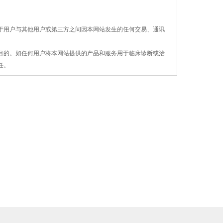
对于用户与其他用户或第三方之间因本网站发生的
任何交易、通讯
疗目的。如任何用户将本网站提供的产品和服务用
于
临床诊断或治
任。