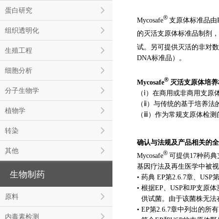
蛋白研究
®
Mycosafe
支原体标准品由Ren
组织透明化
的灭活支原体标准品制剂，其中
试。另可提供灭活的非对数生
生殖工程
DNA标准品）。
细胞分析
®
Mycosafe
灭活支原体培养
分子生物学
（ⅰ）在商用或非商用支原
（ⅱ）与传统的基于培养法
植物学
（ⅲ）作为常规支原体检测
转染
确认与法规及产品相关的全
其他
®
Mycosafe
可提供17种药
基因疗法及再生医学中被视
生物制药
• 药典 EP第2.6.7章、U
• 根据EP、USP和JP支原
原料
•
供试菌。
由于该菌株无法
• EP第2.6.7章中列出的
内毒素检测