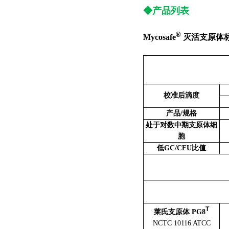
◆产品列表
®
Mycosafe
灭活支原体
校准后滴度
产品/规格
处于对数中期支原体细
胞
低GC/CFU比值
T
莱氏支原体 PG8
NCTC 10116 ATCC