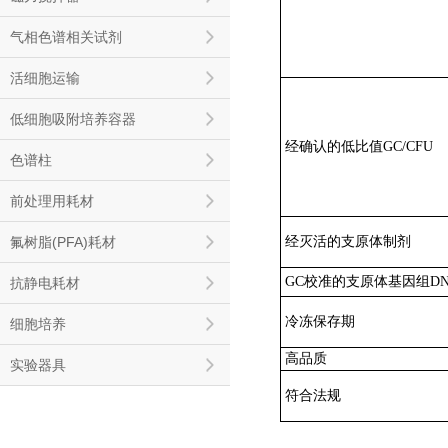
气相色谱相关试剂
活细胞运输
低细胞吸附培养容器
经确认的低比值GC/CFU
色谱柱
前处理用耗材
经灭活的支原体制剂
氟树脂(PFA)耗材
GC校准的支原体基因组D
抗静电耗材
冷冻保存期
细胞培养
高品质
实验器具
符合法规