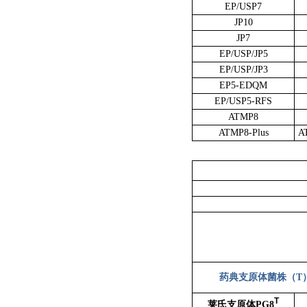
EP/USP7
JP10
JP7
EP/USP/JP5
EP/USP/JP3
EP5-EDQM
EP/USP5-RFS
ATMP8
ATMP8-Plus
A
药典支原体菌株（T
T
莱氏支原体PG8