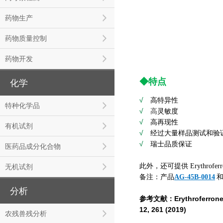
药物生产
药物质量控制
药物开发
◆
特点
化学
√
高特异性
特种化学品
√
高
灵敏度
√
高再现性
有机试剂
√
经过大量样品测试和验
√
瑞士品质保证
医药品成分化合物
此外，还可提供 Erythro
无机试剂
备注：产品
AG-45B-0014
分析
参考文献：
Erythroferrone
12, 261 (2019)
农残兽残分析