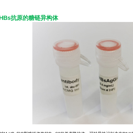
HBs
抗原的糖链异构体