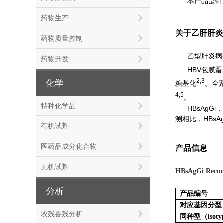
本产品是针
药物生产
关于乙肝肝炎病
药物质量控制
乙型肝炎病
药物开发
HBV包膜蛋
2,3
化学
糖基化
。全聚
4,5
。
特种化学品
HBsAg
测相比，HBs
有机试剂
医药品成分化合物
产品信息
无机试剂
HBsAgGi Recom
分析
产品编号
对应基因分型
农残兽残分析
同种型（isoty