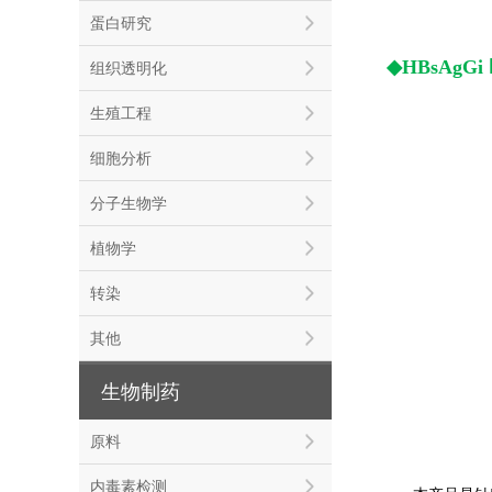
蛋白研究
◆HBsAgGi
组织透明化
生殖工程
细胞分析
分子生物学
植物学
转染
其他
生物制药
原料
内毒素检测