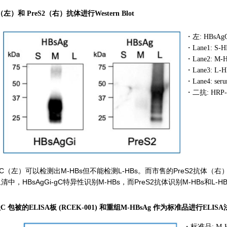
（左）和 PreS2（右）抗体进行Western Blot
・
左: HBsAgG
・
Lane1: S-H
・
Lane2: M-
・
Lane3: L-HB
・
Lane4: ser
・
二抗: HRP-la
i-gC（左）可以检测出M-HBs但不能检测L-HBs。而市售的PreS2抗体
中，HBsAgGi-gC特异性识别M-HBs，而PreS2抗体识别M-HBs和L-H
-gC 包被的ELISA板 (RCEK-001) 和重组M-HBsAg 作为标准品进行ELIS
・
标准品: M-HB