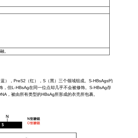
冻融。
1（蓝），PreS2（红），S（黑）三个领域组成。S-HBsAgs约
，但L-HBsAg在同一位点却几乎不会被修饰。S-HBsAg存
DNA，被由所有类型的HBsAg所形成的衣壳所包裹。