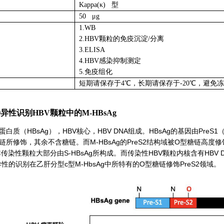
Kappa(κ) 型
50 μg
1.WB
2.HBV颗粒的免疫沉淀/分离
3.ELISA
4.HBV感染抑制测定
5.免疫组化
短期请保存于4℃，长期请保存于-20℃，避免
异性识别HBV颗粒中的
M-HBsAg
蛋白质（HBsAg），HBV核心，HBV DNA组成。HBsAg的基因由PreS
所修饰，其余不含糖链。而M-HBsAg的PreS2结构域被O型糖链高度修饰
传染性颗粒大部分由S-HBsAg所构成。而传染性HBV颗粒内核含有HBV 
特异性的识别在乙肝分型c型M-HbsAg中所特有的O型糖链修饰PreS2领域。