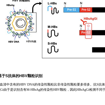
基于S抗体的HBV颗粒识别
的血清中含有的HBV DNA的传染性颗粒比非传染性颗粒要多得多。抗S
gGi由于是识别含有M-HBsAg的传染性HBV颗粒，因此HBsAgGi检测