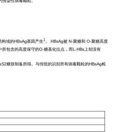
A的传染性病毒颗粒。
1
-结构域的HBsAg基因产生
。 HBsAg被 N-聚糖和 O-聚糖高度
 中所包含的高度保守的O-糖基化位点，而L-HBs上却没有
reS2糖肽制备所得。与传统的识别所有病毒颗粒的HBsAg检