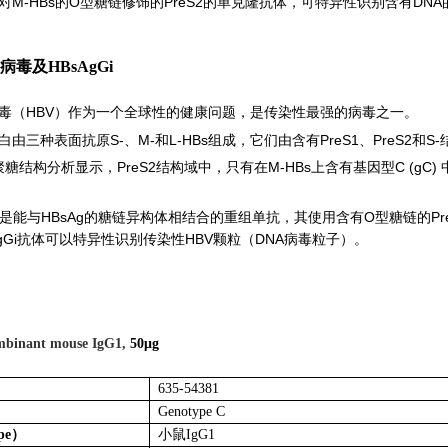
对M-HBs的O型糖链修饰的PreS2的单克隆抗体，可特异性识别含有DN
毒及HBsAgGi
毒（HBV）作为一个全球性的健康问题，是传染性最强的病毒之一。
白由三种表面抗原S-、M-和L-HBs组成，它们由含有PreS1、PreS2和S
糖结构分析显示，PreS2结构域中，只有在M-HBs上含有基因型C (gC)
Gi，是能与HBsAg的糖链异构体相结合的重组单抗，其使用含有O型糖链的P
AgGi抗体可以特异性识别传染性HBV颗粒（DNA病毒粒子）。
binant mouse IgG1,
50μg
635-54381
Genotype C
pe）
小鼠IgG1