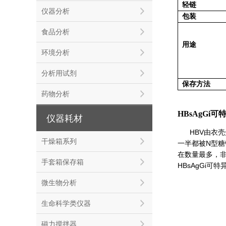
轻链
仪器分析
包装
食品分析
用途
环境分析
分析用试剂
保存方法
药物分析
HBsAgGi
可特
仪器耗材
HBV由衣壳
干燥箱系列
一半都被N型糖链
在数量最多，非
手套箱保存箱
HBsAgGi可
微生物分析
生命科学类仪器
磁力搅拌器