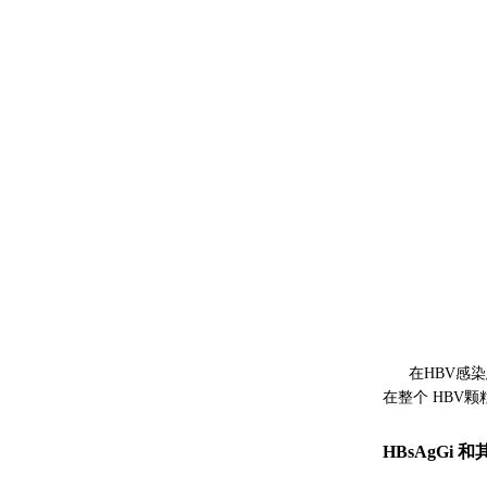
在HBV感
在整个 HBV
HBsAgGi
和