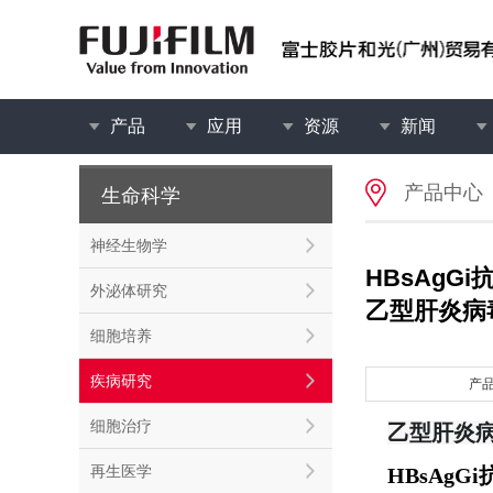
产品
应用
资源
新闻
产品中心
生命科学
神经生物学
HBsAgGi抗
外泌体研究
乙型肝炎病
细胞培养
疾病研究
产
细胞治疗
乙型肝炎
再生医学
HBsAgGi