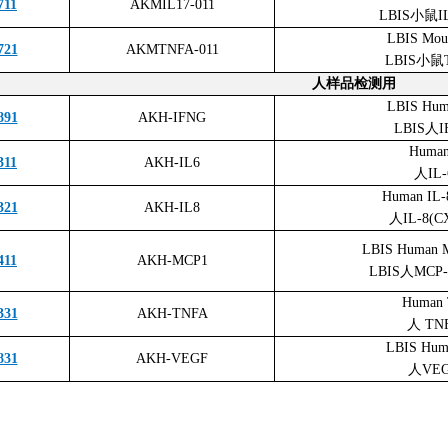
711
AKMIL17-011
LBIS小鼠I
LBIS Mou
721
AKMTNFA-011
LBIS小鼠
人样品检测用
LBIS Hum
891
AKH-IFNG
LBIS人I
Human
311
AKH-IL6
人IL
Human IL-
321
AKH-IL8
人IL-8(
LBIS Human 
411
AKH-MCP1
LBIS人MCP-
Human 
331
AKH-TNFA
人 TN
LBIS Hum
831
AKH-VEGF
人VEG