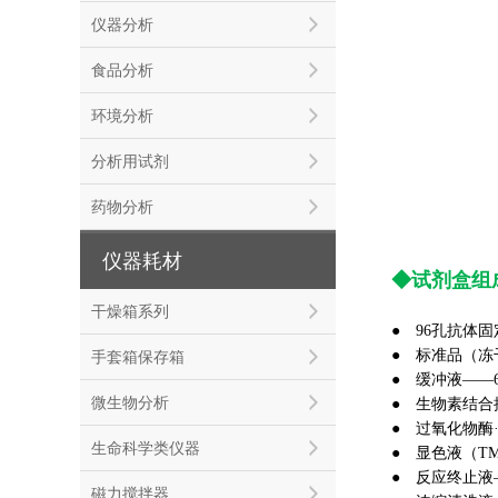
仪器分析
食品分析
环境分析
分析用试剂
药物分析
仪器耗材
◆试剂盒组
干燥箱系列
●
96
孔抗体固定
●
标准品（冻
手套箱保存箱
●
缓冲液——60
微生物分析
●
生物素结合
●
过氧化物酶·
生命科学类仪器
●
显色液（TMB
●
反应终止液——
磁力搅拌器