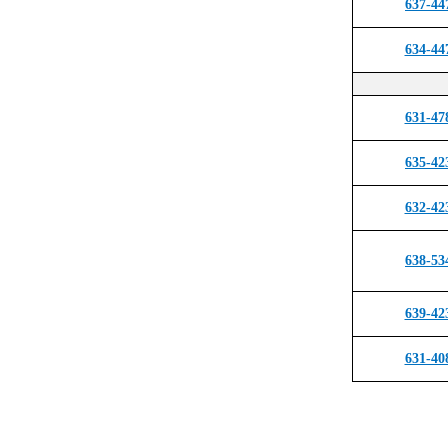
637-44
634-44
631-47
635-42
632-42
638-53
639-42
631-40