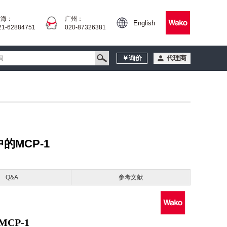
上海：
广州：
English
21-62884751
020-87326381
￥询价
代理商
MCP-1
Q&A
参考文献
CP-1