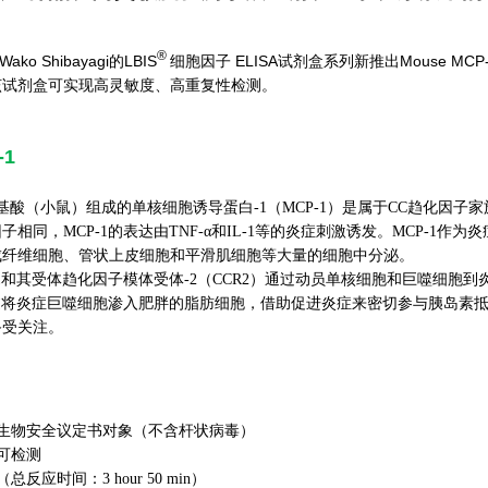
®
 Wako Shibayagi的LBIS
细胞因子 ELISA试剂盒系列新推出Mouse 
该试剂盒可实现高灵敏度、高重复性检测。
-1
氨基酸（小鼠）组成的单核细胞诱导蛋白-1（MCP-1）是属于CC趋化因
子相同，MCP-1的表达由TNF-α和IL-1等的炎症刺激诱发。MCP-
成纤维细胞、管状上皮细胞和平滑肌细胞等大量的细胞中分泌。
-1和其受体趋化因子模体受体-2（CCR2）通过动员单核细胞和巨噬细
通过将炎症巨噬细胞渗入肥胖的脂肪细胞，借助促进炎症来密切参与胰岛素抵
备受关注。
纳生物安全议定书对象（不含杆状病毒）
可检测
反应时间：3 hour 50 min）