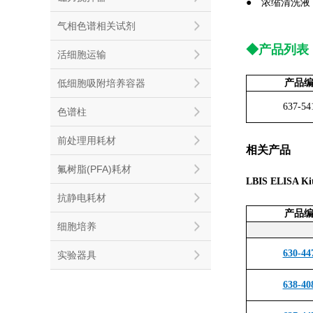
●
浓缩清洗液（1
气相色谱相关试剂
◆产品列表
活细胞运输
产品
低细胞吸附培养容器
637-54
色谱柱
前处理用耗材
相关产品
氟树脂(PFA)耗材
LBIS ELISA
抗静电耗材
产品
细胞培养
630-44
实验器具
638-40