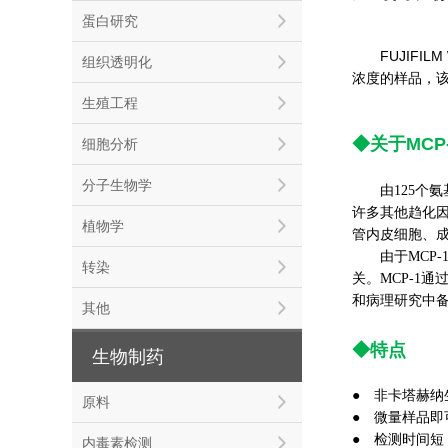
蛋白研究
FUJIFILM
组织透明化
浓度的样品，
生殖工程
◆关于MCP
细胞分析
分子生物学
由125个
许多其他趋化因
植物学
管内皮细胞、
由于MCP
转染
关。MCP-1
和病理研究中
其他
◆特点
生物制药
● 非卡塔赫
原料
● 微量样品即
● 检测时间短（总
内毒素检测