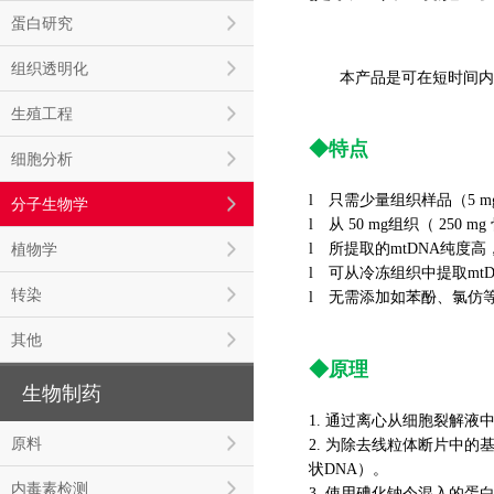
蛋白研究
组织透明化
本产品是可在短时间内
生殖工程
◆特点
细胞分析
l
只需少量组织样品（5 mg
分子生物学
l
从 50 mg组织（ 25
l
所提取的mtDNA纯度
植物学
l
可从冷冻组织中提取mtD
转染
l
无需添加如苯酚、氯仿
其他
◆原理
生物制药
1. 通过离心从细胞裂解液
原料
2. 为除去线粒体断片中的
状
DNA）。
内毒素检测
3. 使用碘化钠令混入的蛋