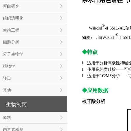
蛋白研究
组织透明化
®
Wakosil
-Ⅱ 5SIL
生殖工程
®
物质），而Wakosil
-Ⅱ 
细胞分析
◆特点
分子生物学
l
适用于分析高极性和碱
植物学
l
使用高纯度硅胶——可
l
适用于LC/MS分析—
转染
◆应用数据
其他
核苷酸分析
生物制药
原料
内毒素检测