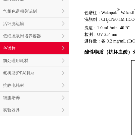
®
气相色谱相关试剂
色谱柱：Wakopak
Wakosil
洗脱剂：CH
CN/0.1M HC
3
活细胞运输
流速：1.0 mL/min. 40 ℃
检测：UV 254 nm
低细胞吸附培养容器
进样量：各 0.2 mg/mL (EtO
色谱柱
酸性物质（抗坏血酸）
前处理用耗材
氟树脂(PFA)耗材
抗静电耗材
细胞培养
实验器具