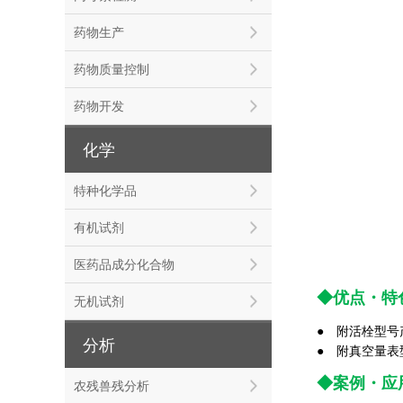
药物生产
药物质量控制
药物开发
化学
特种化学品
有机试剂
医药品成分化合物
◆优点
・
特
无机试剂
● 附活栓型号产
分析
● 附真空量表型号
◆案例
・
应
农残兽残分析