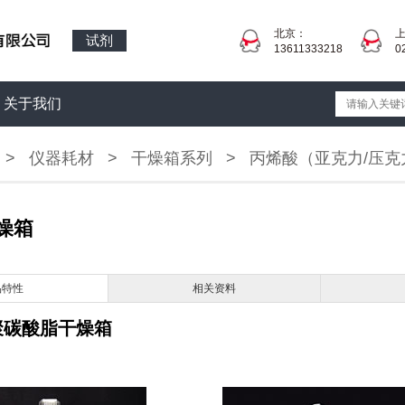
北京：
试剂
13611333218
0
关于我们
>
仪器耗材
>
干燥箱系列
>
丙烯酸（亚克力/压
干燥箱
品特性
相关资料
聚碳酸脂干燥箱