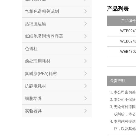
产品列表
气相色谱相关试剂
产品编号
活细胞运输
WEB024
低细胞吸附培养容器
WEB024
色谱柱
WEB470
前处理用耗材
氟树脂(PFA)耗材
免责声明
抗静电耗材
1. 本公司密
细胞培养
2. 本公司不
3. 无论何种
实验器具
3.
或
纠纷，本公
4. 本网站可
4.
疗，以及
其
他