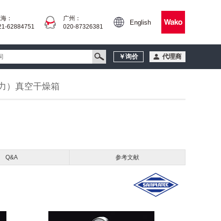
上海：
广州：
English
21-62884751
020-87326381
￥询价
代理商
克力）真空干燥箱
Q&A
参考文献