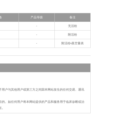
格
产品等级
备注
-
无活栓
-
附活栓
-
附活栓•真空量表
对于用户与其他用户或第三方之间因本网站发生的
任何交易、通讯
疗目的。如任何用户将本网站提供的产品和服务用
于
临床诊断或治
任。