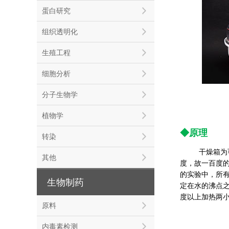
蛋白研究
组织透明化
生殖工程
细胞分析
分子生物学
植物学
◆原理
转染
干燥箱为
其他
度，故一百度
的实验中，所
生物制药
定在水的沸点
度以上加热两
原料
内毒素检测