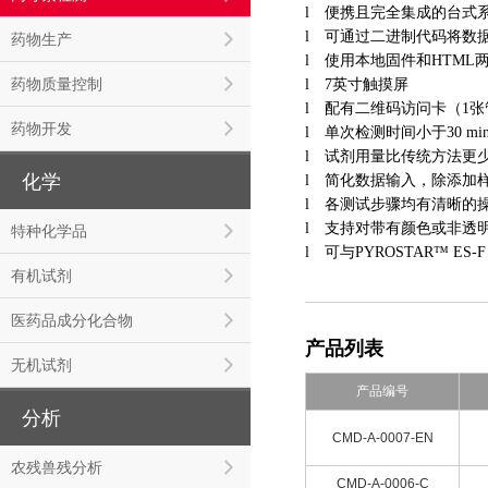
l
便携且完全集成的台式系统，搭
l
可通过二进制代码将数据
药物生产
l
使用本地固件和
HTM
药物质量控制
l
7英寸触摸屏
l
配有二维码
访问卡（
1
药物开发
l
单次检测时间小于
30
mi
l
试剂用量比传统方法更
化学
l
简化数据输入，除添加
l
各测试步骤均有清晰的
l
支持对带有颜色或非透
特种化学品
l
可与
PYROSTAR™ ES-F
有机试剂
医药品成分化合物
产品列表
无机试剂
产品编号
分析
CMD-A-0007-EN
农残兽残分析
CMD-A-0006-C