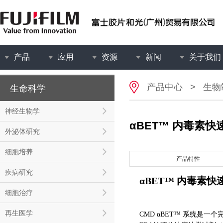
产品
应用
资源
新闻
关于我们
产品中心
>
生物
生命科学
神经生物学
αBET™ 内毒素
外泌体研究
细胞培养
产品特性
疾病研究
α
BET
™
内毒素快
细胞治疗
再生医学
CMD αBET™ 系统