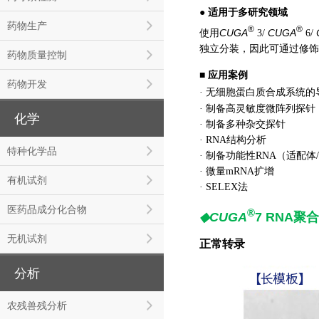
● 适用于多研究领域
药物生产
®
®
CUGA
CUGA
使用
3/
6/
独立分装，因此可通过修饰
药物质量控制
■ 应用案例
药物开发
· 无细胞蛋白质合成系统的
· 制备高灵敏度微阵列探针
化学
· 制备多种杂交探针
· RNA结构分析
特种化学品
· 制备功能性RNA（适配体/核
· 微量mRNA扩增
有机试剂
· SELEX法
医药品成分化合物
®
◆CUGA
7 RNA
聚合
无机试剂
正常转录
分析
农残兽残分析