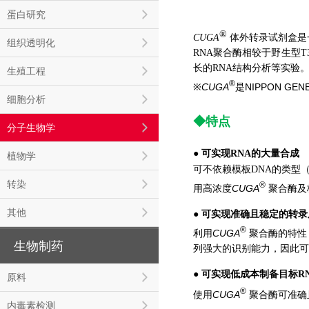
蛋白研究
®
CUGA
体外转录试剂盒
是
组织透明化
RNA聚合酶相较于野生型T
长的RNA结构分析等实验
生殖工程
®
※
CUGA
是NIPPON G
细胞分析
◆特点
分子生物学
● 可实现RNA的大量合成
植物学
可不依赖模板DNA的类型
转染
®
CUGA
用高浓度
聚合酶及核
其他
● 可实现准确且稳定的转
®
CUGA
利用
聚合酶的特性
生物制药
列强大的识别能力，因此可
● 可实现低成本制备目标R
原料
®
CUGA
使用
聚合酶可准确
内毒素检测