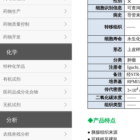
性别
女
细胞识别信息
可查
药物生产
病史
导管来
药物质量控制
转移
组织
——
药物开发
细胞寿命
永生
形态
上皮
化学
分类
肿瘤
特种化学品
注册者
Iguchi,
备注
经ST
有机试剂
培养基
RPMI1
4
传代密度
3×10
医药品成分化合物
二氧化碳浓度
——
无机试剂
组织类型
——
分析
◆产品特点
● 胰腺组织来源
农残兽残分析
● 可移植至裸鼠