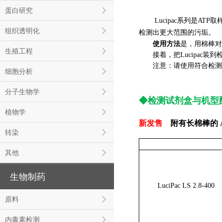
蛋白研究
Lucipac系列是ATP
组织透明化
检测出更大范围的污垢。
使用方法
是，用棉棒对
生殖工程
接着，把Lucipac装到检测
注意：请使用符合检测仪器
细胞分析
分子生物学
◆
检测试剂盒与机型
植物学
新发售
附有长棉棒的 A
转染
其他
生物制药
LuciPac LS 2.8-400
原料
内毒素检测