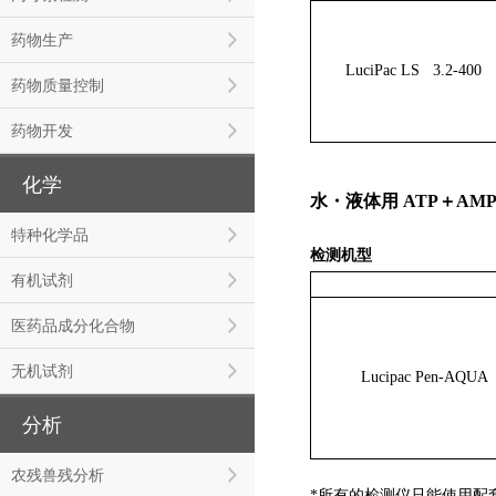
药物生产
LuciPac LS 3.2-400
药物质量控制
药物开发
化学
水・液体用 ATP＋AM
特种化学品
检测机型
有机试剂
医药品成分化合物
无机试剂
Lucipac Pen-AQUA
分析
农残兽残分析
*所有的检测仪只能使用配