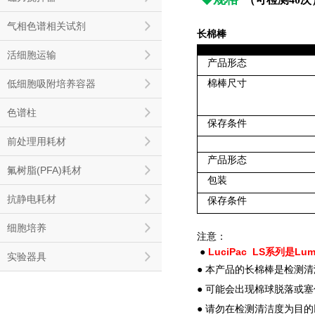
气相色谱相关试剂
长棉棒
活细胞运输
产品形态
低细胞吸附培养容器
棉棒尺寸
色谱柱
保存条件
前处理用耗材
产品形态
氟树脂(PFA)耗材
包装
抗静电耗材
保存条件
细胞培养
注意：
LuciPac LS系列是Lum
●
实验器具
●
本产品的长棉棒是检测清
●
可能会出现棉球脱落或塞
●
请勿在检测清洁度为目的