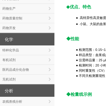
◆
优点、特色
药物生产
●
高特异性高灵敏度
药物质量控制
●
小鼠、大鼠的血
药物开发
◆性能
化学
● 检测范围
特种化学品
● 样品
有机试剂
● 仅需样品量：25 μ
● 检测时间：20 小
医药品成分化合物
● 同时重复性（CV
● 不同天检测重现性
无机试剂
分析
◆
检量线示例
农残兽残分析