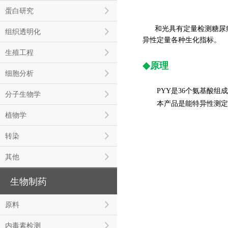
蛋白研究
和光具有定量检测糖尿病和
组织透明化
异性定量各种生化指标。
生殖工程
◆
原理
细胞分析
PYY
是36个氨基酸组
分子生物学
本产品是能特异性测定小鼠
植物学
转染
其他
生物制药
原料
内毒素检测