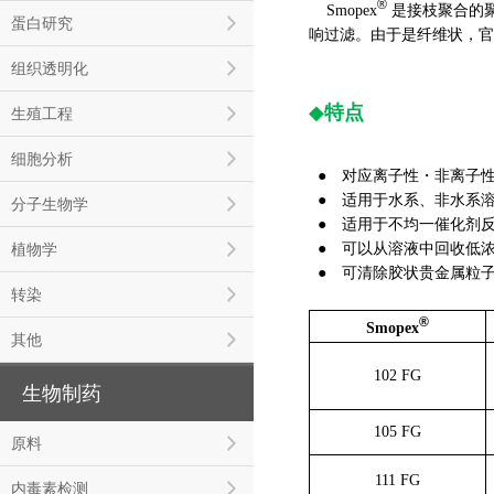
®
Smopex
是接枝聚合的聚
蛋白研究
响过滤。由于是纤维状，官能团均
组织透明化
◆
特点
生殖工程
细胞分析
● 对应离子性・非离子
● 适用于水系、非水系
分子生物学
● 适用于不均一催化剂
● 可以从溶液中回收低
植物学
● 可清除胶状贵金属粒
转染
®
Smopex
其他
102 FG
生物制药
105 FG
原料
111 FG
内毒素检测