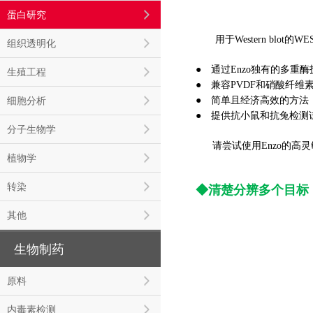
蛋白研究
用于Western bl
组织透明化
● 通过Enzo独有的多重酶
生殖工程
● 兼容PVDF和硝酸纤维
细胞分析
● 简单且经济高效的方法
● 提供抗小鼠和抗兔检测
分子生物学
请尝试使用Enzo的高灵
植物学
转染
◆清楚分辨多个目标
其他
生物制药
原料
内毒素检测