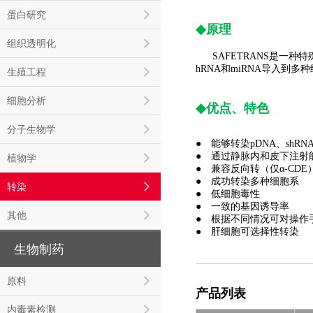
蛋白研究
◆
原理
组织透明化
SAFETRANS是一
hRNA和miRNA导入到
生殖工程
细胞分析
◆
优点、特色
分子生物学
● 能够转染pDNA、shRNA
● 通过静脉内和皮下注射
植物学
● 兼容反向转（仅α-CDE
● 成功转染多种细胞系
转染
● 低细胞毒性
● 一致的基因诱导率
其他
● 根据不同情况可对操作
● 肝细胞可选择性转染
生物制药
原料
产品列表
内毒素检测