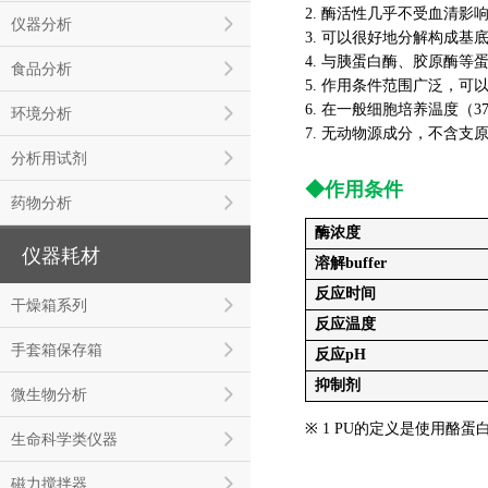
2. 酶活性几乎不受血清
仪器分析
3. 可以很好地分解构成
4. 与胰蛋白酶、胶原酶
食品分析
5. 作用条件范围广泛，
6. 在一般细胞培养温度（
环境分析
7. 无动物源成分，不含支
分析用试剂
◆作用条件
药物分析
酶浓度
仪器耗材
溶解buffer
反应时间
干燥箱系列
反应温度
手套箱保存箱
反应pH
抑制剂
微生物分析
※ 1 PU的定义是使用酪蛋
生命科学类仪器
磁力搅拌器