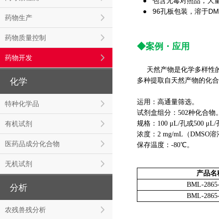
● 包含无毒对照品，大
96孔板包装，溶于D
●
药物生产
药物质量控制
◆案例
・
应用
药物开发
天然产物是化学多样性
多种提取自天然产物的化合
化学
运用：高通量筛选。
特种化学品
试剂盒组分：502种化合
规格：100 μL/孔或500 μL
有机试剂
浓度：2 mg/mL（DMSO
医药品成分化合物
保存温度：-80℃。
无机试剂
产品名
BML-2865
分析
BML-2865
农残兽残分析