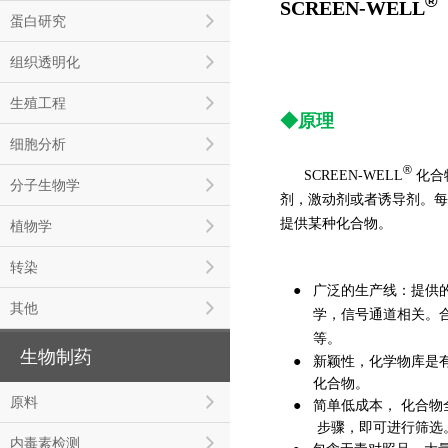
®
SCREEN-WELL
蛋白研究
组织透明化
生殖工程
◆原理
细胞分析
®
SCREEN-WELL
化合
分子生物学
剂，激动剂或者诱导剂。每
提供某种化合物。
植物学
转染
●
广泛的生产线：
提供的
其他
学，
信号通道相关。
等。
生物制药
颖性，
化学物库是
●
新
化合物。
原料
● 简单低成本， 化合
步骤，即可进行筛选
内毒素检测