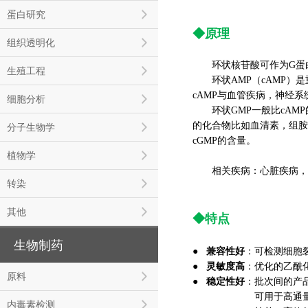
蛋白研究
◆原理
组织透明化
环状核苷酸可作为G蛋白
生殖工程
环状AMP（cAMP）是
cAMP与血管疾病，神经
细胞分析
环状GMP一般比cAMP的
的化合物比如血清素，组胺
分子生物学
cGMP的含量。
植物学
相关疾病：心脏疾病，肿
转染
其他
◆
特点
生物制药
兼容性好
●
：可检测细胞
灵敏度高
●
：优化的乙酰
原料
稳定性好
●
：批次间的产
●
稳定性好
：
可用于高通
内毒素检测