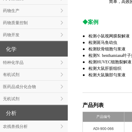
●
稳定性好
：
简单，高效
药物生产
◆
案例
药物质量控制
药物开发
● 检测小鼠视网膜裂解液
● 检测斑马鱼幼虫
化学
● 检测软骨细胞匀浆液
● 检测N. benthamiana
● 检测HUVEC细胞裂解液
特种化学品
● 检测大鼠肝脏组织
有机试剂
● 检测大鼠脑部匀浆液
医药品成分化合物
无机试剂
产品列表
分析
产品编号
农残兽残分析
ADI-900-066