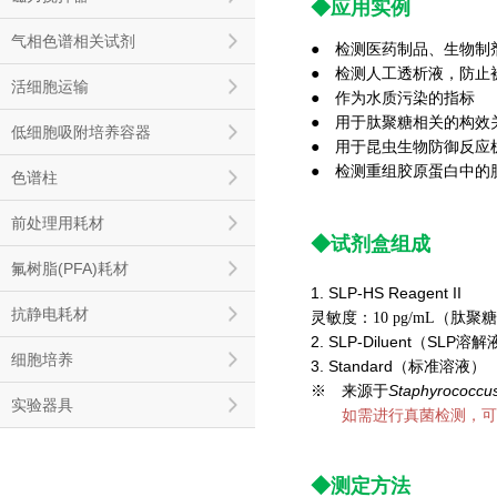
◆
应用实例
气相色谱相关试剂
● 检测医药制品、生物制
● 检测人工透析液，防止
活细胞运输
● 作为水质污染的指标
● 用于肽聚糖相关的构效
低细胞吸附培养容器
● 用于昆虫生物防御反应
●
检测重组胶原蛋白中的
色谱柱
前处理用耗材
◆试剂盒组成
氟树脂(PFA)耗材
1. SLP-HS Reagent
抗静电耗材
灵敏度：10 pg/mL（肽聚糖）
2. SLP-Diluent（SLP
细胞培养
3. Standard（标准溶
Staphyrococcu
※ 来源于
实验器具
※
如需进行真菌检测，可
◆测定方法