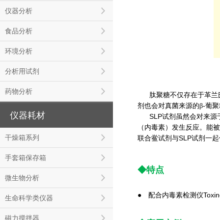
仪器分析
食品分析
环境分析
分析用试剂
药物分析
肽聚糖不仅存在于革兰
剂也会对真菌来源的β-葡
仪器耗材
SLP试剂虽然会对来源
（内毒素）发生反应。能被
干燥箱系列
联合鲎试剂与SLP试剂一
手套箱保存箱
◆
特点
微生物分析
配合内毒素检测仪Toxino
●
生命科学类仪器
磁力搅拌器