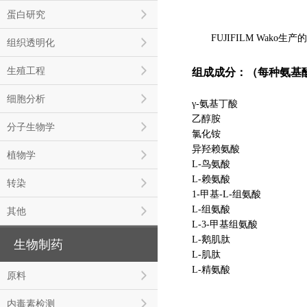
蛋白研究
FUJIFILM Wako
组织透明化
生殖工程
组成成分：（每种氨基酸浓度
细胞分析
γ-氨基丁酸
乙醇胺
分子生物学
氯化铵
异羟赖氨酸
植物学
L-鸟氨酸
L-赖氨酸
转染
1-甲基-L-组氨酸
L-组氨酸
其他
L-3-甲基组氨酸
L-鹅肌肽
生物制药
L-肌肽
L-精氨酸
原料
内毒素检测