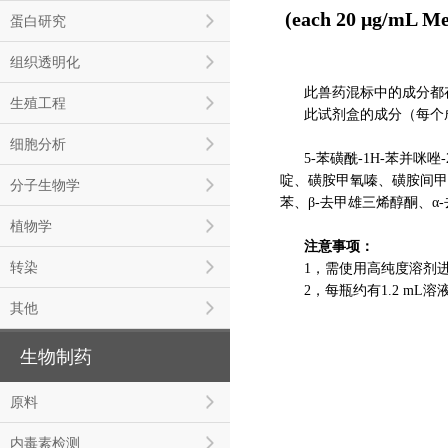
(each 20 μg/mL Me
蛋白研究
组织透明化
此兽药混标中的成分都存
生殖工程
此试剂盒的成分（每个成
细胞分析
5-苯磺酰-1H-苯并
啶、磺胺甲氧嗪、磺胺间甲
分子生物学
苯、β-去甲雄三烯醇酮、
植物学
注意事项：
转染
1，需使用高纯度溶剂
2，每瓶约有1.2 mL溶
其他
生物制药
原料
内毒素检测