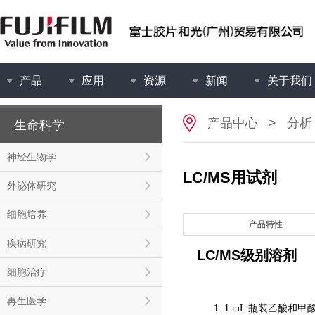
产品
应用
资源
新闻
关于我们
产品中心
>
分析
生命科学
神经生物学
LC/MS用试剂
外泌体研究
细胞培养
产品特性
疾病研究
LC/MS
级别溶剂
细胞治疗
再生医学
1. 1 mL 瓶装乙酸和