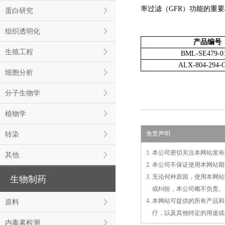
率过滤（GFR）功能的重要
蛋白研究
组织透明化
产品编号
生殖工程
BML-SE479-0
ALX-804-294-
细胞分析
分子生物学
植物学
转染
免责声明
1. 本公司密切关注本网站
其他
2. 本公司不保证使用本网
3. 无论何种原因，使用本
生物制药
3.
或
纠纷，本公司概不负责。
4. 本网站可提供的所有产
原料
4.
疗，以及
其
他特定的用途或
内毒素检测