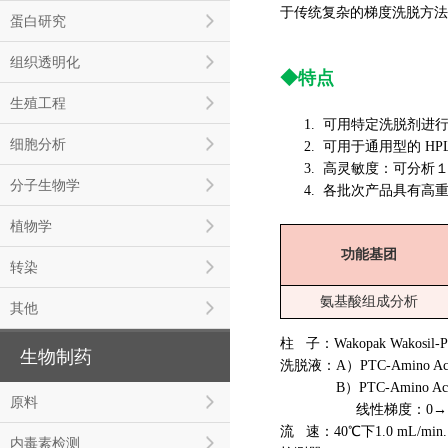
于传统复杂的梯度洗脱方法
蛋白研究
组织透明化
◆特点
生殖工程
1. 可用特定洗脱剂进
细胞分析
2. 可用于通用型的 HP
3. 高灵敏度：可分析１p
分子生物学
4. 各批次产品具有高
植物学
功能基团
转染
氨基酸组成分析
其他
柱 子：Wakopak Wakosil-
生物制药
洗脱液：A）PTC-Amino Acids
B）PTC-Amino Acids M
原料
线性梯度：0→15 mi
流 速：40℃下1.0 m
内毒素检测