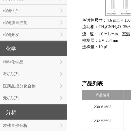
药物生产
色谱柱尺寸：4.6 mm × 150
药物质量控制
流动相：CH
CN/H
O=35/
3
2
流 速：1.0 mL/min，室温
药物开发
检测器：UV 254 nm
进样量：10 μL
化学
特种化学品
有机试剂
产品列表
医药品成分化合物
产品编号
无机试剂
230-61603
分析
232-53593
农残兽残分析