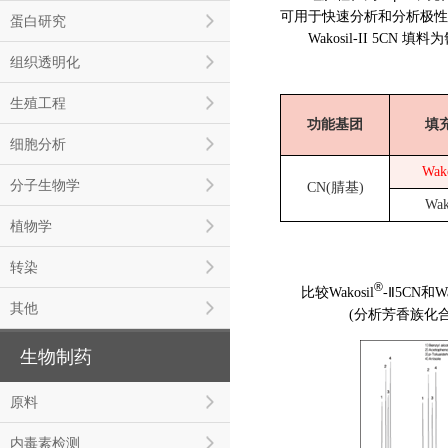
可用于快速分析和分析极性
蛋白研究
Wakosil-II 5C
组织透明化
生殖工程
功能基团
填
细胞分析
Wako
分子生物学
CN(腈基)
Wak
植物学
转染
®
比较Wakosil
-Ⅱ5CN和Wa
其他
(分析芳香族化合
生物制药
原料
内毒素检测