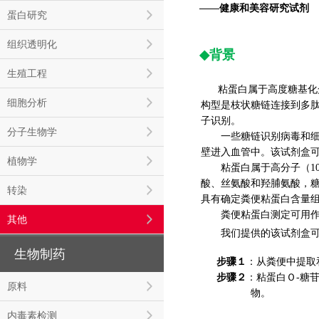
——健康和美容研究试剂
蛋白研究
组织透明化
◆
背景
生殖工程
粘蛋白属于高度糖基化
细胞分析
构型是枝状糖链连接到多
子识别。
分子生物学
一些糖链识别病毒和细菌
壁进入血管中。该试剂盒
植物学
粘蛋白属于高分子（1000
酸、丝氨酸和羟脯氨酸，糖
转染
具有确定粪便
粘蛋白含量
粪便粘蛋白测定可用作肠
其他
我们提供的该试剂盒可以
生物制药
步骤１
：从粪便中提取
步骤２
：粘蛋白Ｏ-糖
原料
物。
内毒素检测