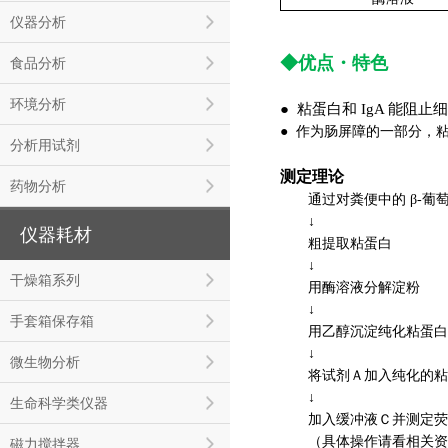
仪器分析
◆优点
・
特色
食品分析
环境分析
● 粘蛋白和 IgA 能阻
● 作为肠屏障的一部分，粘
分析用试剂
测定理论
药物分析
通过对粪便中的 β-葡
↓
仪器耗材
粗提取粘蛋白
↓
干燥箱系列
用酶溶液分解淀粉
↓
手套箱保存箱
用乙醇沉淀纯化粘蛋白
↓
微生物分析
将试剂Ａ加入纯化的粘蛋
↓
生命科学类仪器
加入缓冲液Ｃ并测定荧光强度
（具体操作请看相关资
磁力搅拌器