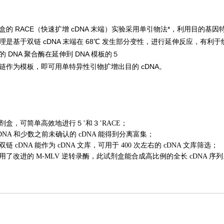
盒的 RACE（快速扩增 cDNA 末端）实验采用单引物法*，利用目的基因特
理是基于双链 cDNA 末端在 68℃ 发生部分变性，进行延伸反应，有利于线
的 DNA 聚合酶在延伸到 DNA 模板的５
链作为模板，即可用单特异性引物扩增出目的 cDNA。
剂盒，可简单高效地进行５’和３’RACE；
DNA 和少数之前未确认的 cDNA 能得到分离富集；
链 cDNA 能作为 cDNA 文库，可用于 400 次左右的 cDNA 文库筛选；
用了改进的 M-MLV 逆转录酶，此试剂盒能合成高比例的全长 cDNA 序