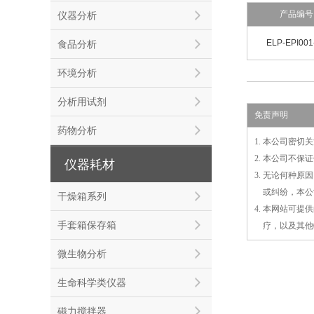
产品编号
仪器分析
ELP-EPI001
食品分析
环境分析
分析用试剂
免责声明
药物分析
1. 本公司密
2. 本公司不
仪器耗材
3. 无论何种
3.
或
纠纷，本公
干燥箱系列
4. 本网站可
手套箱保存箱
4.
疗，以及
其
他
微生物分析
生命科学类仪器
磁力搅拌器