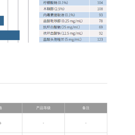
格
产品等级
备注
s
-
-