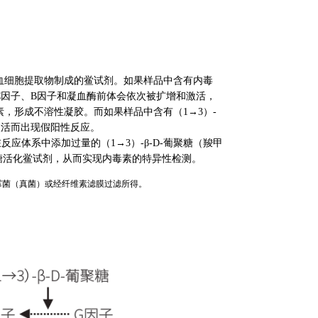
血细胞提取物制成的鲎试剂。如果样品中含有内毒
C因子、B因子和凝血酶前体会依次被扩增和激活，
，形成不溶性凝胶。而如果样品中含有（1→3）-
被激活而出现假阳性反应。
通过在反应体系中添加过量的（1→3）-β-D-葡聚糖（羧甲
糖活化鲎试剂，从而实现内毒素的特异性检测。
源为霉菌（真菌）或经纤维素滤膜过滤所得。