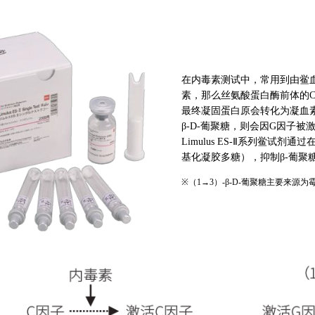
在内毒素测试中，常用到由鲎
素，那么丝氨酸蛋白酶前体的
最终凝固蛋白原会转化为凝血素
β-D-葡聚糖，则会因G因子
Limulus ES-Ⅱ系列鲎试剂
基化凝胶多糖），抑制β-葡聚
※（1→3）-β-D-葡聚糖主要来