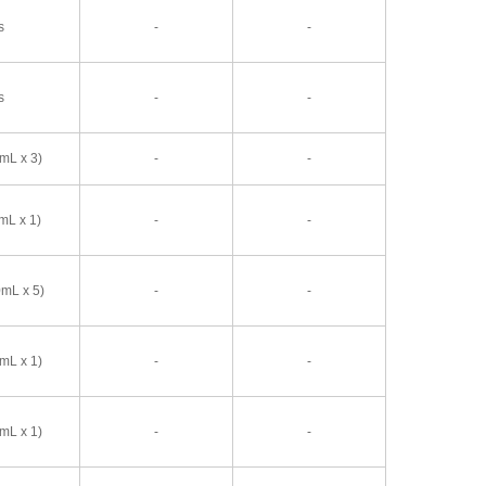
s
-
-
s
-
-
 mL x 3)
-
-
 mL x 1)
-
-
0mL x 5)
-
-
 mL x 1)
-
-
 mL x 1)
-
-