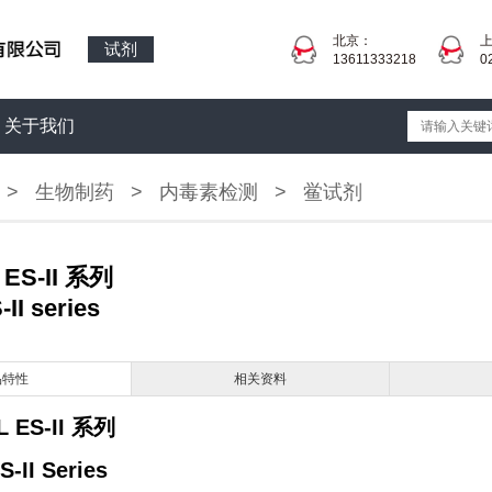
北京：
试剂
13611333218
0
关于我们
>
生物制药
>
内毒素检测
>
鲎试剂
ES-II 系列
II series
品特性
相关资料
L
ES-II
系列
S-II Series