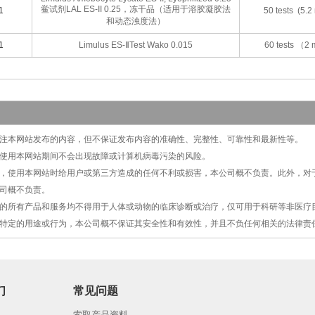
鲎试剂LAL ES-II 0.25，冻干品（适用于溶胶凝胶法
1
50 tests (5.2
和动态浊度法）
1
Limulus ES-ⅡTest Wako 0.015
60 tests （2
切关注本网站发布的内容，但不保证发布内容的准确性、完整性、可靠性和最新性等。
保证使用本网站期间不会出现故障或计算机病毒污染的风险。
原因，使用本网站时给用户或第三方造成的任何不利或损害，本公司概不负责。此外，
司概不负责。
提供的所有产品和服务均不得用于人体或动物的临床诊断或治疗，仅可用于科研等非医
特定的用途或行为，本公司概不保证其安全性和有效性，并且不负任何相关的法律责
们
常见问题
索取产品资料