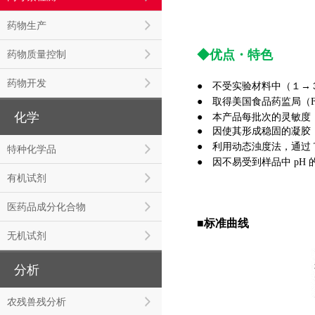
药物生产
◆优点・特色
药物质量控制
药物开发
● 不受实验材料中（１→
●
取得美国食品药监局（FDA）认
化学
●
本产品每批次的灵敏度（E
●
因使其形成稳固的凝胶
●
利用
动态浊度法
，通过 To
特种化学品
●
因不易受到样品中 pH
有机试剂
医药品成分化合物
■
标准曲线
无机试剂
分析
农残兽残分析