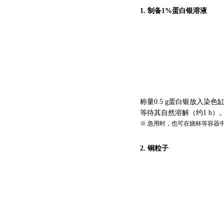
1.
制备
1%
蛋白银溶液
称量0.5 g蛋白银放入染色
等待其自然溶解（约1 h）
※ 急用时，也可在烧杯等容器
2.
铜粒子