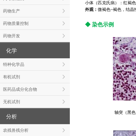
小体（匹克氏病）：红褐色
外观：
微褐
色~
褐
色，结晶
药物生产
药物质量控制
◆ 染色示例
药物开发
化学
特种化学品
有机试剂
医药品成分化合物
无机试剂
轴突（黑色
分析
农残兽残分析