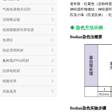
老年斑：红紫色（
淀粉样蛋
气相色谱相关试剂
神经原纤维缠结：神经原纤
匹克小体（匹克氏病）：红
活细胞运输
◆ 染色方法示例
低细胞吸附培养容器
Bodian染色
法概要
色谱柱
前处理用耗材
氟树脂(PFA)耗材
抗静电耗材
细胞培养
实验器具
Bodian染色
实验
步骤