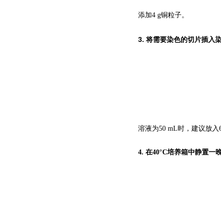
添加4
g铜粒子。
3.
将需要染色的切片插入
溶液为5
0 mL
时，建议放入
4.
在
40°C培养箱中
静置一