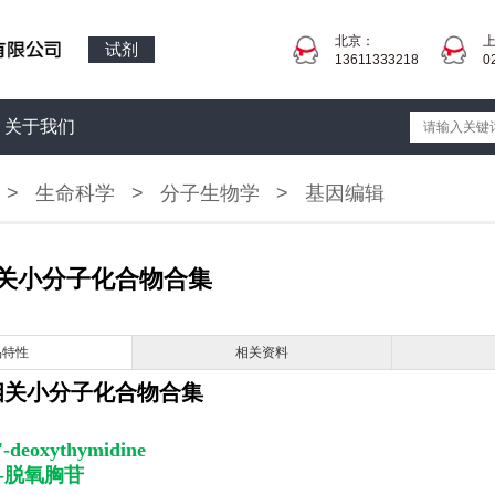
北京：
试剂
13611333218
0
关于我们
>
生命科学
>
分子生物学
>
基因编辑
关小分子化合物合集
品特性
相关资料
相关小分子化合物合集
'-deoxythymidine
'-脱氧胸苷