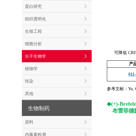
蛋白研究
组织透明化
生殖工程
细胞分析
可降低 CR
分子生物学
产
植物学
011
转染
参考文献：Yu, C., 
其他
◆(+)-Brefel
生物制药
◆
布雷菲德
原料
内毒素检测