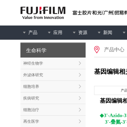
产品
应用
资源
新闻
产品中心
生命科学
神经生物学
基因编辑相
外泌体研究
细胞培养
产
疾病研究
基因编辑
细胞治疗
◆3'-Azido-3
再生医学
◆
3'-
叠氮-3