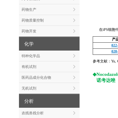
药物生产
药物质量控制
在iPS细胞
药物开发
产
化学
022
028
特种化学品
参考文献：Yu, C., 
有机试剂
◆Nocodazol
医药品成分化合物
◆
诺考达唑
无机试剂
分析
农残兽残分析