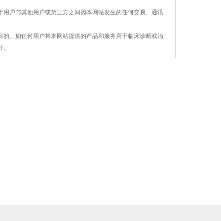
对于用户与其他用户或第三方之间因本网站发生的
任何交易、通讯
疗目的。如任何用户将本网站提供的产品和服务用
于
临床诊断或治
任。