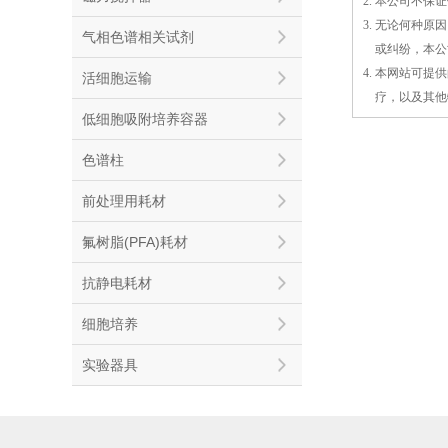
2. 本公司不
3. 无论何种
气相色谱相关试剂
3.
或
纠纷，本公
4. 本网站可
活细胞运输
4.
疗，以及
其
他
低细胞吸附培养容器
色谱柱
前处理用耗材
氟树脂(PFA)耗材
抗静电耗材
细胞培养
实验器具