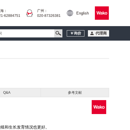
上海：
广州：
English
21-62884751
020-87326381
￥询价
代理商
Q&A
参考文献
增殖和生长发育情况也更好。