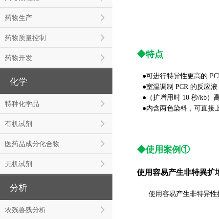
药物生产
药物质量控制
◆特点
药物开发
●可进行特异性更高的 PC
化学
●
室
温调制 PCR 的反应液
●（扩增用时 10 秒/kb）高
特种化学品
●
内含两色染料，可直接
有机试剂
医药品成分化合物
◆使用案例①
无机试剂
使用容易产生非特異扩增的
分析
使用容易产生非特异性扩
农残兽残分析