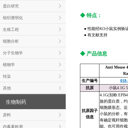
蛋白研究
◆ 特点：
组织透明化
● 性能经KO小鼠实例验
生殖工程
● 有文献支持
细胞分析
分子生物学
◆ 产品信息
植物学
Anti Mouse 
Ra
转染
生产编号
018
其他
抗原
小鼠4.1G 5
4.1G(别称:EPB
生物制药
族的蛋白质，约1
细胞膜形态。近
抗原因子
小鼠的分析，有报
原料
信息
有确定视杆细胞
内毒素检测
能。也可用作视