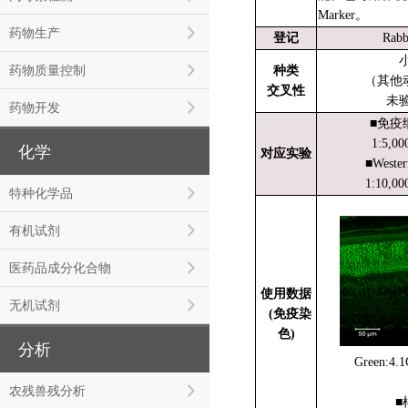
Marker。
药物生产
登记
Rabb
药物质量控制
种类
（其他
交叉性
未
药物开发
■免疫
1:5,00
化学
对应实验
■Wester
1:10,00
特种化学品
有机试剂
医药品成分化合物
使用数据
无机试剂
(免疫染
色)
分析
Green:4.
农残兽残分析
■