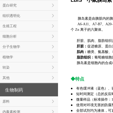
蛋白研究
组织透明化
胰岛素是由胰脏内的胰岛β细
A6-A11、A7-B7、
生殖工程
个 Zn 离子的六聚体。
细胞分析
肝脏、肌肉、脂肪组织
肝脏：
促进糖原、蛋白
分子生物学
肌肉：
糖类、氨基酸、
植物学
脂肪组织：
葡萄糖细胞
胰岛素是细胞内的合成
转染
其他
◆特点
● 有色缓冲液（蓝色）、
生物制药
● 短时间测定（总的反应
● 微量样品（标准操作：10
原料
● 使用对环境无害的防腐
● 全部试剂均为液体，可
内毒素检测