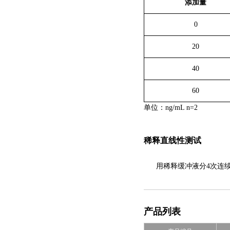
添加量
0
20
40
60
单位：ng/m
L
n=2
稀释直线性测试
用稀释缓冲液分
次连
4
产品列表