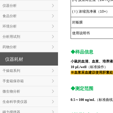
2
仪器分析
( I ) 浓缩洗净液（10×）
食品分析
封板膜
环境分析
使用说明书
分析用试剂
药物分析
◆样品信息
仪器耗材
小鼠的血清、血浆、培养液
10 μ
L
/well
（标准操作）
干燥箱系列
※血浆采血建议使用肝素处
手套箱保存箱
◆测定范围
微生物分析
0.5～100 ng/m
L
（标准曲线
生命科学类仪器
磁力搅拌器