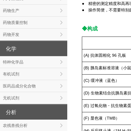
● 精密的测定精度和高再
● 操作简便，不需要特别
药物生产
药物质量控制
◆构成
药物开发
化学
(A) 抗体固相化 96 孔板
特种化学品
(B) 胰岛素标准溶液（小鼠）
有机试剂
(C) 缓冲液（蓝色）
医药品成分化合物
(D) 生物素结合抗胰岛素
无机试剂
(E) 过氧化物・抗生物素
分析
(F) 显色液（TMB）
农残兽残分析
(H) 反应终止液（1M H
S