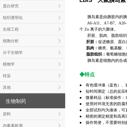
蛋白研究
胰岛素是由胰脏内的胰岛β细
组织透明化
A6-A11、A7-B7、
生殖工程
个 Zn 离子的六聚体。
肝脏、肌肉、脂肪组织是
细胞分析
肝脏：
促进糖原、蛋白
肌肉：
糖类、氨基酸、
分子生物学
脂肪组织：
葡萄糖细胞
胰岛素是细胞内的合成单
植物学
◆特点
转染
● 有色缓冲液（蓝色）、
其他
● 短时间测定（总的反应
● 微量样品（标准操作：10
生物制药
● 使用对环境无害的防腐
● 全部试剂均为液体，可
原料
● 精密的测定精度和高再
● 操作简便，不需要特别
内毒素检测