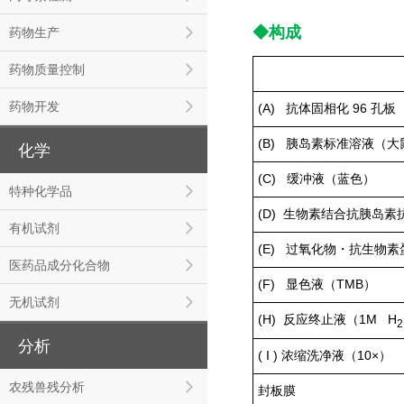
◆构成
药物生产
药物质量控制
药物开发
(A) 抗体固相化 96 孔板
(B) 胰岛素标准溶液（大鼠）
化学
(C) 缓冲液（蓝色）
特种化学品
(D) 生物素结合抗胰岛素
有机试剂
(E) 过氧化物・抗生物
医药品成分化合物
(F) 显色液（TMB）
无机试剂
(H) 反应终止液（1M H
2
分析
( I ) 浓缩洗净液（10×）
农残兽残分析
封板膜