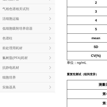
2
气相色谱相关试剂
3
活细胞运输
4
低细胞吸附培养容器
5
mean
色谱柱
SD
前处理用耗材
CV(%)
氟树脂(PFA)耗材
单位：ng/m
L
抗静电耗材
重复性测试（组间变异）
细胞培养
测量
实验器具
第
第