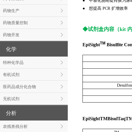
●
甲基化胞嘧啶转换为尿
●
想提高 PCR 扩增效率
药物生产
药物质量控制
◆
试剂盒内容（kit 
药物开发
TM
EpiSight
Bisulfite C
化学
特种化学品
有机试剂
Desulf
医药品成分化合物
无机试剂
分析
EpiSightTMBisulTaqTM
农残兽残分析