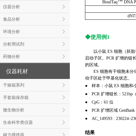
TM
BisulTaq
DNA Po
仪器分析
dNT
食品分析
环境分析
◆
使用例1
分析用试剂
以小鼠 ES 细胞（胚胎干
药物分析
启动子区。PCR 扩增的链长
的区域。
仪器耗材
ES 细胞有干细胞未分化标记
动子区处于甲基化状态。
干燥箱系列
●
样本：小鼠 ES 细胞和小
●
PCR 扩增链长：521bp
手套箱保存箱
●
CpG：61 位
微生物分析
●
PCR 扩增区域 GenBank Ac
●
AC_149593 : 230224–23
生命科学类仪器
结果
磁力搅拌器