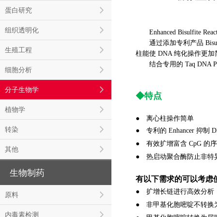
蛋白研究
组织透明化
Enhanced Bisulfit
通过添加专利产品 Bisul
生殖工程
柱能使 DNA 纯化操作更
结合专用的 Taq DNA 
细胞分析
分子生物学
◆特点
植物学
● 离心柱操作简单
转染
●
专利的 Enhancer 抑制 
●
有效扩增富含 CpG 的
其他
●
热启动聚合酶防止非特
生物制药
有以下需求的可以考虑
●
扩增长链进行高效分析
原料
●
非甲基化胞嘧啶不转换
内毒素检测