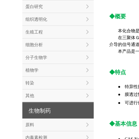
蛋白研究
◆概要
组织透明化
本化合物是从土
生殖工程
在三聚体Ｇ蛋白质
细胞分析
介导的信号通
本产品是一款选
分子生物学
植物学
◆特点
转染
● 特异性抑制 
●
膜透过
其他
●
可进行
生物制药
◆基本信息
原料
内毒素检测