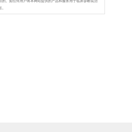
疗目的。如任何用户将本网站提供的产品和服务用
于
临床诊断或治
任。