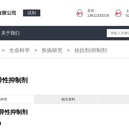
北京：
试剂
13611333218
0
关于我们
>
生命科学
>
疾病研究
>
拮抗剂/抑制剂
异性抑制剂
品特性
相关资料
特异性抑制剂
0