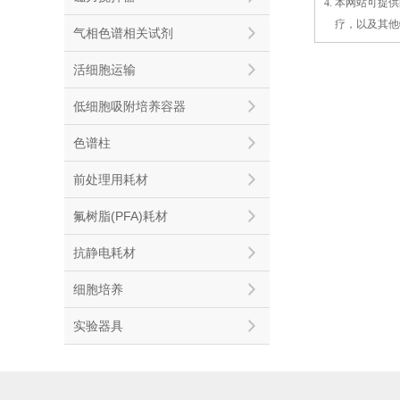
4. 本网站可
4.
疗，以及
其
他
气相色谱相关试剂
活细胞运输
低细胞吸附培养容器
色谱柱
前处理用耗材
氟树脂(PFA)耗材
抗静电耗材
细胞培养
实验器具