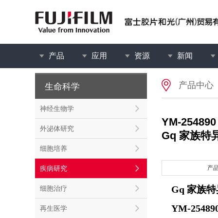
产品
应用
资源
新闻
产品中心
生命科学
神经生物学
YM-254890
外泌体研究
Gq 家族特
细胞培养
疾病研究
产
Gq 家族
细胞治疗
YM-25489
再生医学