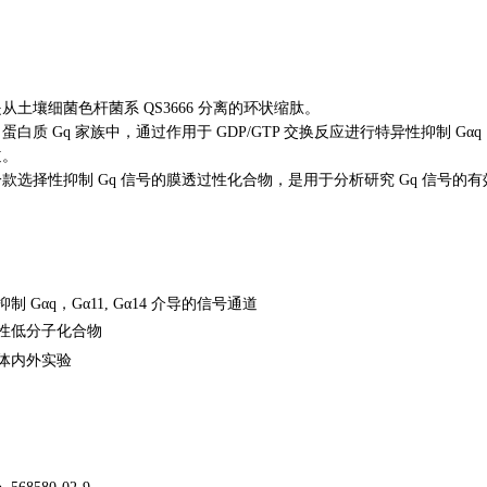
壤细菌色杆菌系 QS3666 分离的环状缩肽。
 Gq 家族中，通过作用于 GDP/GTP 交换反应进行特异性抑制 Gαq，G
道。
择性抑制 Gq 信号的膜透过性化合物，是用于分析研究 Gq 信号的有
Gαq，Gα11, Gα14 介导的信号通道
性低分子化合物
体内外实验