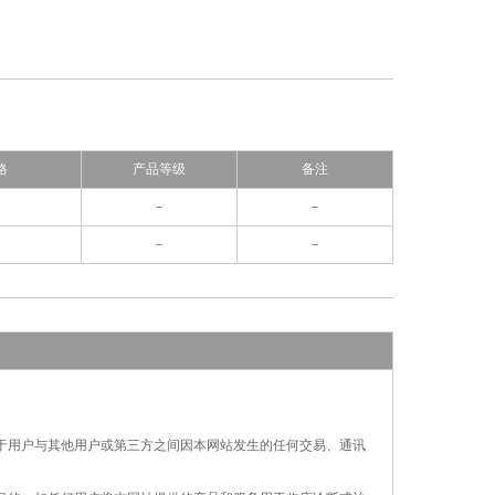
格
产品等级
备注
－
－
－
－
对于用户与其他用户或第三方之间因本网站发生的
任何交易、通讯