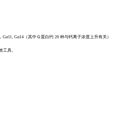
α11, Gα14（其中Ｇ蛋白约 20 种与钙离子浓度上升有关）
效工具。