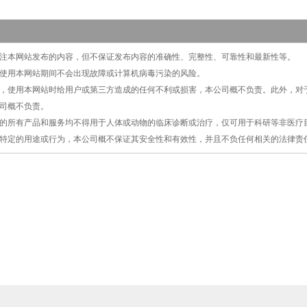
切关注本网站发布的内容，但不保证发布内容的准确性、完整性、可靠性和最新性等。
保证使用本网站期间不会出现故障或计算机病毒污染的风险。
原因，使用本网站时给用户或第三方造成的任何不利或损害，本公司概不负责。此外，
司概不负责。
提供的所有产品和服务均不得用于人体或动物的临床诊断或治疗，仅可用于科研等非医
特定的用途或行为，本公司概不保证其安全性和有效性，并且不负任何相关的法律责