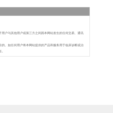
对于用户与其他用户或第三方之间因本网站发生的
任何交易、通讯
疗目的。如任何用户将本网站提供的产品和服务用
于
临床诊断或治
任。