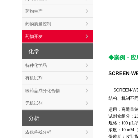
药物生产
药物质量控制
药物开发
化学
◆案例
・
应
特种化学品
SCREEN-W
有机试剂
SCREEN-W
医药品成分化合物
结构、机制不
无机试剂
运用：高通量
试剂盒组分：2
分析
规格：
100 μL/
浓度：
10 mM
农残兽残分析
保质期：收到