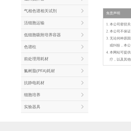
气相色谱相关试剂
免责声明
活细胞运输
1. 本公司密
2. 本公司不
低细胞吸附培养容器
3. 无论何种
3.
或
纠纷，本公
色谱柱
4. 本网站可
前处理用耗材
4.
疗，以及
其
他
氟树脂(PFA)耗材
抗静电耗材
细胞培养
实验器具