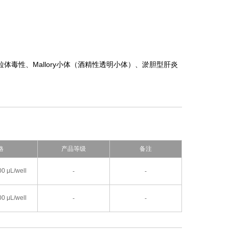
毒性、Mallory小体（酒精性透明小体）、淤胆型肝炎
格
产品等级
备注
0 μL/well
-
-
0 μL/well
-
-