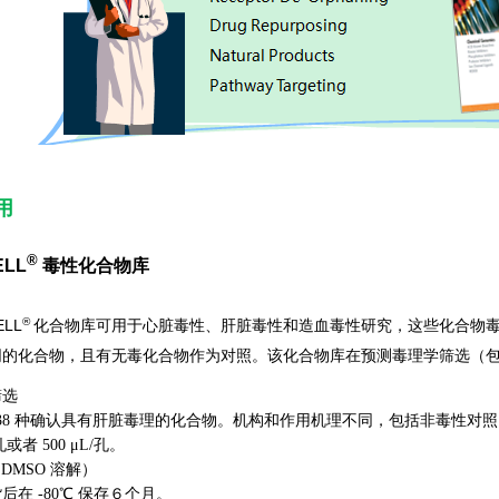
用
®
ELL
毒性化合物库
®
ELL
化合物库可用于心脏毒性、肝脏毒性和造血毒性研究，这些化合物
同的化合物，且有无毒化合物作为对照。该化合物库在预测毒理学筛选（
筛选
38 种确认具有肝脏毒理的化合物。机构和作用机理不同，包括非毒性对照
孔或者
孔。
500 μL/
（
溶解）
DMSO
货后在
℃ 保存
个月。
-80
６