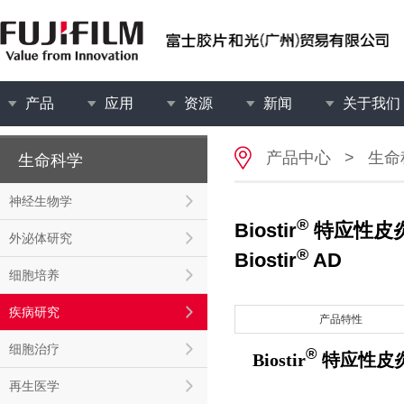
产品
应用
资源
新闻
关于我们
产品中心
>
生命
生命科学
神经生物学
®
Biostir
特应性皮
外泌体研究
®
Biostir
AD
细胞培养
疾病研究
产品特性
细胞治疗
®
Biostir
特应性皮
再生医学