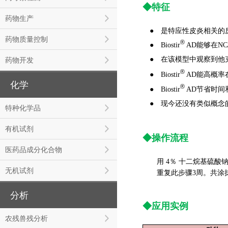
◆特征
药物生产
● 是特应性皮炎相关的
药物质量控制
®
●
Biostir
AD能够在N
●
在该模型中观察到他
药物开发
®
●
Biostir
AD能高概率在
化学
®
●
Biostir
AD节省时
●
现今还没有类似概念
特种化学品
有机试剂
◆操作流程
医药品成分化合物
用 4％ 十二烷基硫酸钠（
无机试剂
重复此步骤3周。共涂抹
分析
◆应用实例
农残兽残分析