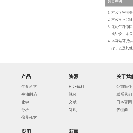
免责声明
1. 本公司密
2. 本公司不
3. 无论何种
3.
或
纠纷，本公
4. 本网站可
4.
疗，以及
其
他
产品
资源
关于我
生命科学
PDF资料
公司简介
生物制药
视频
联系我们
化学
文献
日本官网
分析
知识
代理商
仪器耗材
应用
新闻