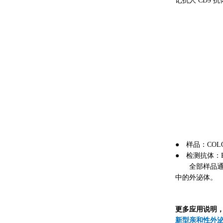
记抗人 CD9
● 样品：COL
●
检测抗体：P
全部样品通过 
中的外泌体。
更多应用说明
新型亲和性外