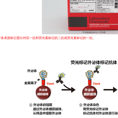
好各表面标记蛋白对应一抗和荧光素标记的二抗或荧光素标记的一抗。