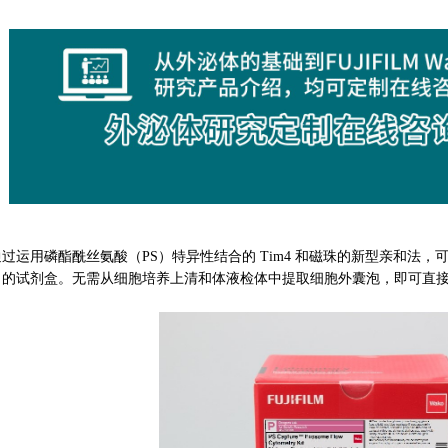
用磷酯酰丝氨酸（PS）特异性结合的 Tim4 和磁珠的新型亲和法，
白的试剂盒。无需从细胞培养上清和体液检体中提取细胞外囊泡，即可直