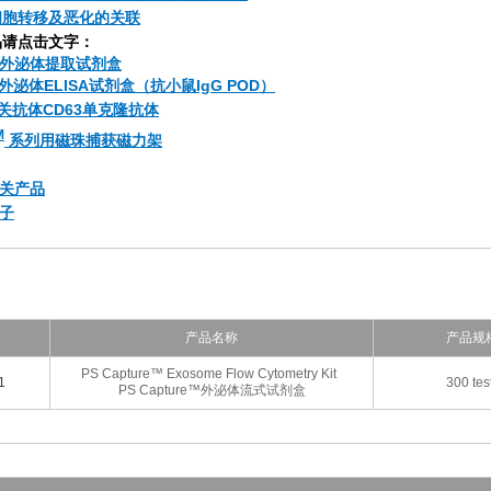
细胞转移及恶化的关联
品请点击文字：
e™ 外泌体提取试剂盒
e™ 外泌体ELISA试剂盒（抗小鼠IgG POD）
相关抗体CD63单克隆抗体
M
系列用磁珠捕获磁力架
相关产品
册子
产品名称
产品规
PS Capture™ Exosome Flow Cytometry Kit
1
300 tes
PS Capture™外泌体流式试剂盒