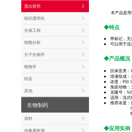
蛋白研究
本产品是
组织透明化
◆特点
生殖工程
● 带标记，无
细胞分析
● 可以用于流
分子生物学
◆产品概况
植物学
●
抗体亚类：I
●
溶液组成：含
转染
● 浓度：约0.
● 免疫动物：
其他
● 克隆号：NZ
● 适用：流式
● 推荐浓度：
生物制药
生物素标
红色荧光色
原料
◆应用实例
内毒素检测