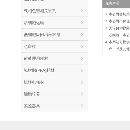
免责声明
气相色谱相关试剂
1. 本公司密
2. 本公司不
活细胞运输
3. 无论何种
低细胞吸附培养容器
3.
或
纠纷，本公
4. 本网站可
色谱柱
4.
疗，以及
其
他
前处理用耗材
氟树脂(PFA)耗材
抗静电耗材
细胞培养
实验器具