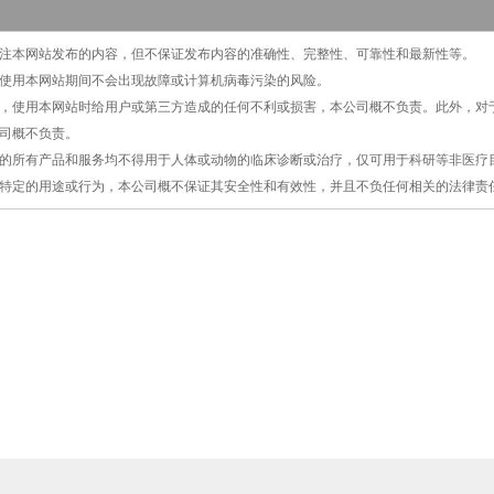
切关注本网站发布的内容，但不保证发布内容的准确性、完整性、可靠性和最新性等。
保证使用本网站期间不会出现故障或计算机病毒污染的风险。
原因，使用本网站时给用户或第三方造成的任何不利或损害，本公司概不负责。此外，
司概不负责。
提供的所有产品和服务均不得用于人体或动物的临床诊断或治疗，仅可用于科研等非医
特定的用途或行为，本公司概不保证其安全性和有效性，并且不负任何相关的法律责