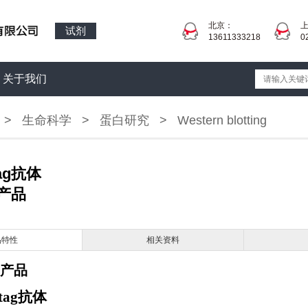
北京：
试剂
13611333218
0
关于我们
>
生命科学
>
蛋白研究
>
Western blotting
ag抗体
关产品
品特性
相关资料
产品
tag抗体