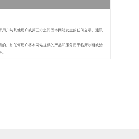
对于用户与其他用户或第三方之间因本网站发生的
任何交易、通讯
疗目的。如任何用户将本网站提供的产品和服务用
于
临床诊断或治
任。