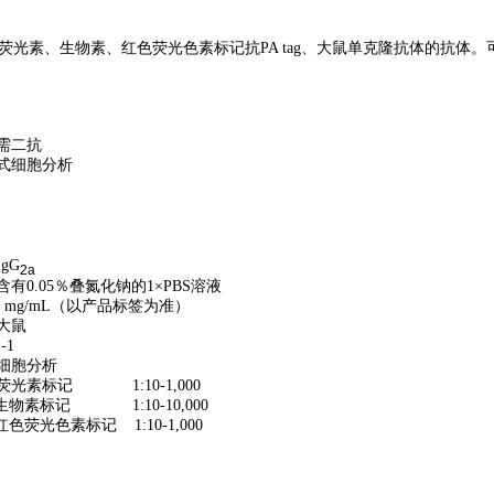
用荧光素、生物素、红色荧光色素标记抗PA tag、大鼠单
需二抗
式细胞分析
gG
2a
有0.05％叠氮化钠的1×PBS溶液
5 mg/mL（以产品标签为准）
大鼠
-1
细胞分析
荧光素标记 1:10-1,000
记 1:10-10,000
素标记 1:10-1,000