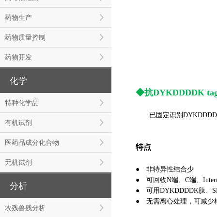
药物生产
药物质量控制
药物开发
化学
◆抗DYKDDDDK t
特种化学品
已固定识别DYKDDDD
有机试剂
医药品成分化合物
特点
无机试剂
● 非特异性结合少
●
可回收N端、C端、Inter
分析
●
可用DYKDDDDK肽、
●
无需离心处理，可减少
农残兽残分析