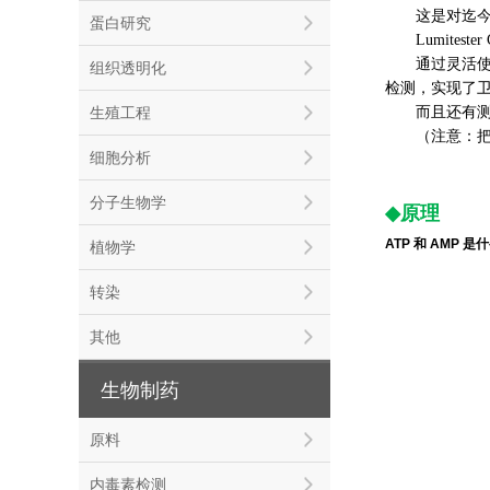
这是对迄今为止
蛋白研究
Lumiteste
通过灵活使用 L
组织透明化
检测，实现了
生殖工程
而且还有测定
（注意：把 Lumi
细胞分析
分子生物学
◆
原理
ATP 和 AMP 是
植物学
转染
其他
生物制药
原料
内毒素检测