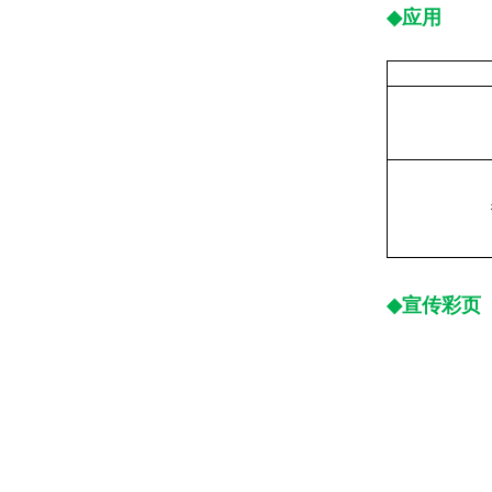
◆
应用
微
◆
宣传彩页