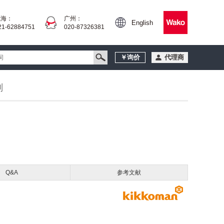
上海：
广州：
English
21-62884751
020-87326381
￥询价
代理商
剂
Q&A
参考文献