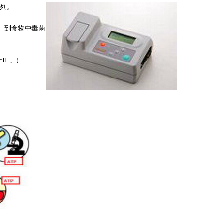
系列。
检测）到食物中毒菌
cII 。）