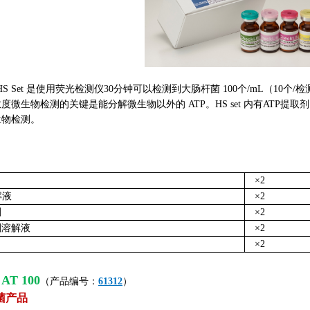
e HS Set 是使用荧光检测仪30分钟可以检测到大肠杆菌 100个/mL（10个
生物检测的关键是能分解微生物以外的 ATP。HS set 内有ATP提取
生物检测。
×2
解液
×2
剂
×2
剂溶解液
×2
×2
 AT 100
（产品编号：
61312
）
菌产品