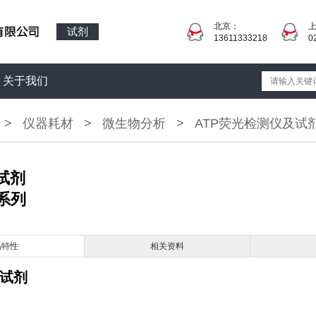
北京：
试剂
13611333218
0
关于我们
>
仪器耗材
>
微生物分析
>
ATP荧光检测仪及试
套试剂
 系列
品特性
相关资料
套试剂