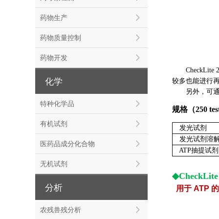
药物生产
药物质量控制
药物开发
CheckLite 
化学
较多也能进行
另外，可通过同
特种化学品
规格
（250 tes
有机试剂
发光试剂
发光试剂溶
医药品成分化合物
ATP抽提试剂
无机试剂
◆CheckLite
分析
用于 ATP 
农残兽残分析