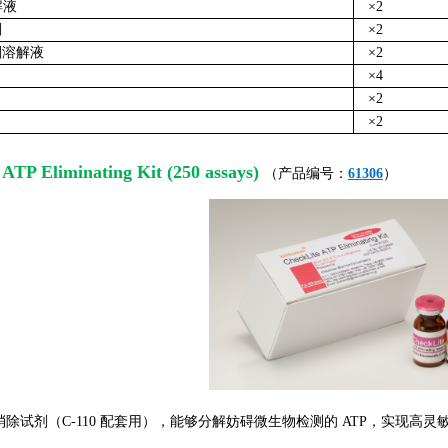
解液
×2
剂
×2
剂溶解液
×2
×4
×2
×2
ATP Eliminating Kit (250 assays)
（产品编号：
61306
）
消除试剂（C-110 配套用），能够分解妨碍微生物检测的 ATP，实现高