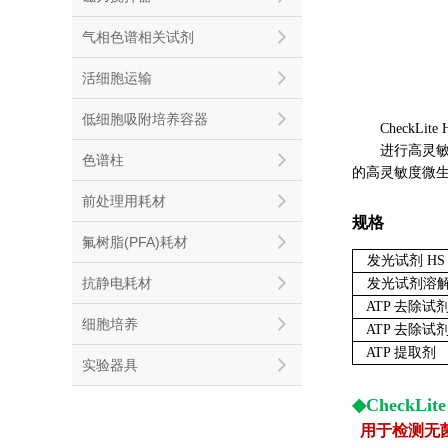
气相色谱相关试剂
活细胞运输
低细胞吸附培养容器
CheckLit
进行高灵敏度微
色谱柱
的高灵敏度微
前处理用耗材
规格
氟树脂(PFA)耗材
发光试剂 HS
抗静电耗材
发光试剂溶
ATP 去除试
细胞培养
ATP 去除试
ATP 提取剂
实验器具
◆CheckLite
用于检测无