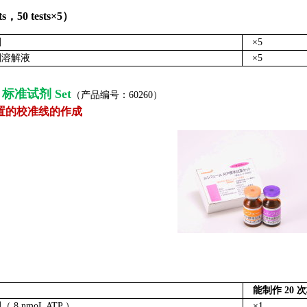
ts
，50
tests
×5）
剂
×5
剂溶解液
×5
e 标准试剂 Set
（产品编号：60260）
置的校准线的作成
能制作 20 
8 nmoL ATP ）
×1