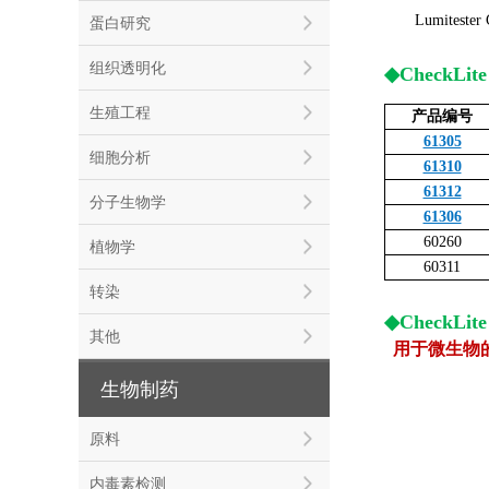
Lumitester
蛋白研究
组织透明化
◆CheckLit
生殖工程
产品编号
61305
细胞分析
61310
61312
分子生物学
61306
60260
植物学
60311
转染
◆CheckLite 
其他
用于微生物的
生物制药
原料
内毒素检测