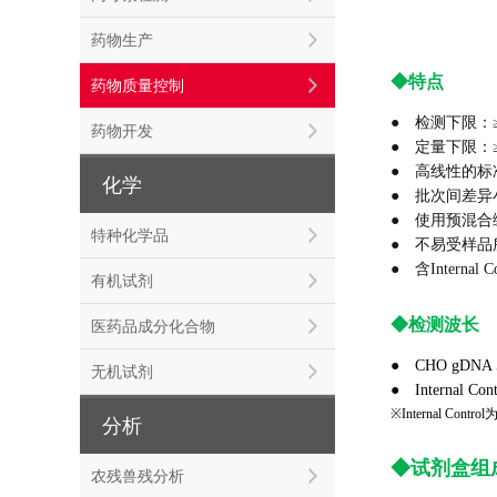
药物生产
◆特点
药物质量控制
● 检测下限：≥0.0
药物开发
● 定量下限：≥0.0
● 高线性的标
化学
● 批次间差异
● 使用预混合
特种化学品
● 不易受样品
● 含Internal 
有机试剂
◆检测波长
医药品成分化合物
●
CHO gDNA
无机试剂
●
Internal 
※Internal Co
分析
◆试剂盒组
农残兽残分析