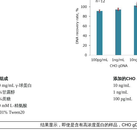
成
添加的CHO 
/mL γ-球蛋白
10 ng/mL
甘露醇
1 ng/mL
蔗糖
100 pg/mL
M L-精氨酸
Tween20
结果显示，即使是含有高浓度蛋白的样品，CHO g