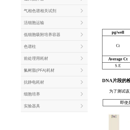
气相色谱相关试剂
活细胞运输
pg/well
低细胞吸附培养容器
Ct
色谱柱
前处理用耗材
Average Ct
S.E
氟树脂(PFA)耗材
DNA片段的
抗静电耗材
为了测试该
细胞培养
即使
实验器具